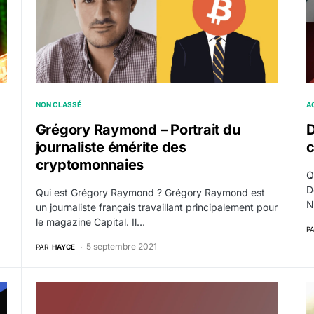
NON CLASSÉ
A
Grégory Raymond – Portrait du
journaliste émérite des
c
cryptomonnaies
Q
D
Qui est Grégory Raymond ? Grégory Raymond est
N
un journaliste français travaillant principalement pour
le magazine Capital. Il…
P
5 septembre 2021
PAR
HAYCE
 Coinbase avec Coinbase Pro
Staking crypto et Proof of Stake | Comment faire f
Q