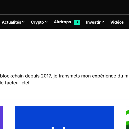
Airdrops
Actualités
Crypto
Investir
Vidéos
✦
 blockchain depuis 2017, je transmets mon expérience du mi
e facteur clef.
 ou Arnaque ?
Coinbase Avis 2026 & Tuto : Plateforme fiable ou A
Q