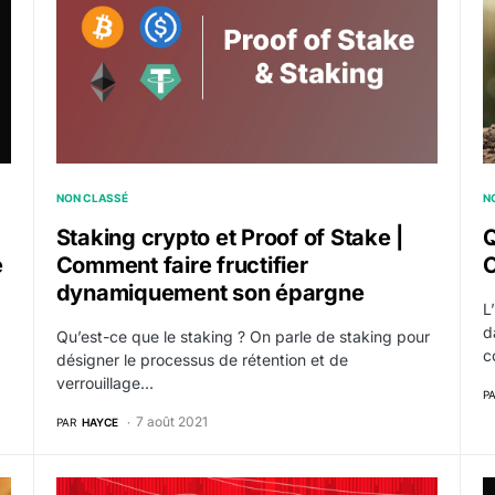
NON CLASSÉ
N
Staking crypto et Proof of Stake |
Q
e
Comment faire fructifier
O
dynamiquement son épargne
L
d
Qu’est-ce que le staking ? On parle de staking pour
c
désigner le processus de rétention et de
verrouillage…
P
7 août 2021
PAR
HAYCE
 y compris
Tempête sur les crypto monnaies, fin de l’alt season e
C