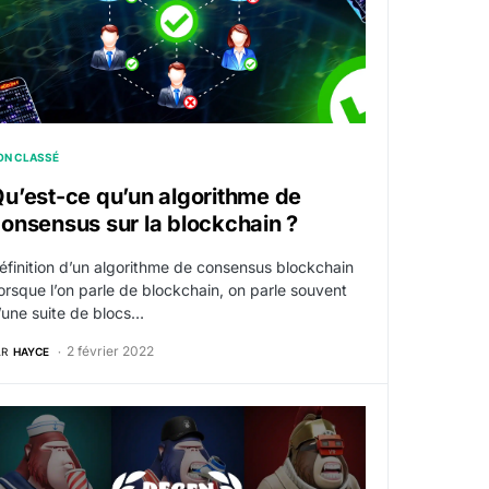
ON CLASSÉ
u’est-ce qu’un algorithme de
onsensus sur la blockchain ?
éfinition d’un algorithme de consensus blockchain
orsque l’on parle de blockchain, on parle souvent
’une suite de blocs…
2 février 2022
AR
HAYCE
des cryptomonnaies
egenerate Ape Academy : La collection NFT phare de Sola