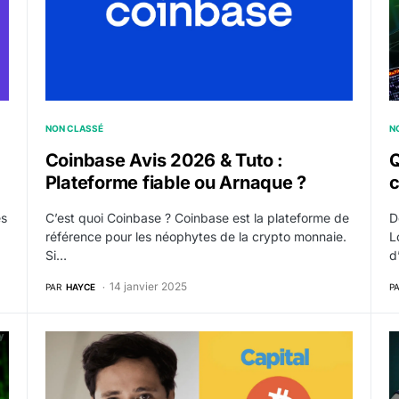
NON CLASSÉ
N
Coinbase Avis 2026 & Tuto :
Q
Plateforme fiable ou Arnaque ?
c
es
C’est quoi Coinbase ? Coinbase est la plateforme de
D
référence pour les néophytes de la crypto monnaie.
L
Si…
d
14 janvier 2025
PAR
HAYCE
P
 sur la blockchain ?
Grégory Raymond – Portrait du journaliste émérite 
D