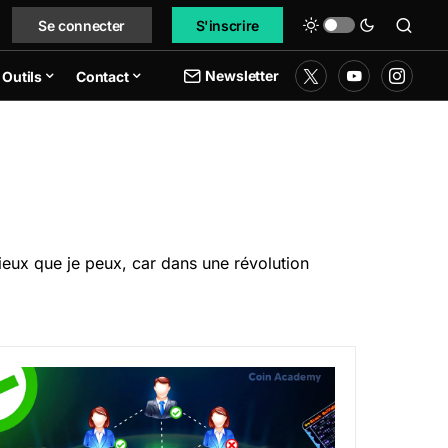
Se connecter
S'inscrire
Newsletter
Outils
Contact
eux que je peux, car dans une révolution
rnaque ?
u’est-ce qu’un algorithme de consensus sur la blockchain ?