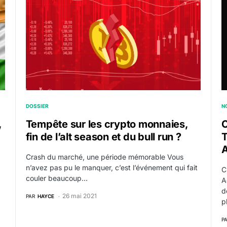
DOSSIER
N
,
Tempête sur les crypto monnaies,
fin de l’alt season et du bull run ?
T
Crash du marché, une période mémorable Vous
n’avez pas pu le manquer, c’est l’événement qui fait
C
couler beaucoup…
A
d
26 mai 2021
PAR
HAYCE
p
P