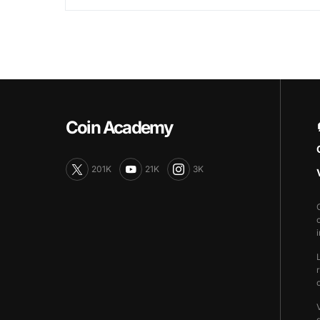
Coin Academy
201K
21K
3K