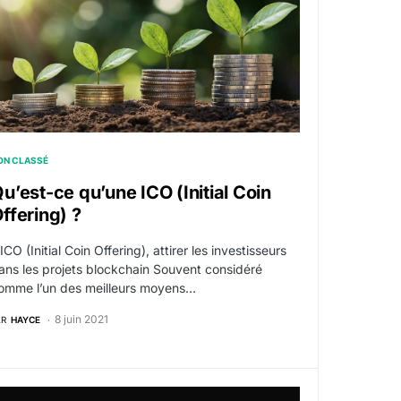
ON CLASSÉ
u’est-ce qu’une ICO (Initial Coin
ffering) ?
’ICO (Initial Coin Offering), attirer les investisseurs
ans les projets blockchain Souvent considéré
omme l’un des meilleurs moyens…
8 juin 2021
AR
HAYCE
t du bull run ?
oinbase Advanced Avis 2026 & Tutoriel : Plateforme fiable