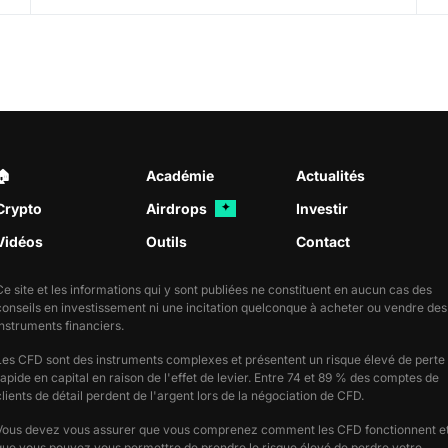
🏠︎
Académie
Actualités
Crypto
Airdrops
Investir
✦
Vidéos
Outils
Contact
Ce site et les informations qui y sont publiées ne constituent en aucun cas des
conseils en investissement ni une incitation quelconque à acheter ou vendre des
instruments financiers.
Les CFD sont des instruments complexes et présentent un risque élevé de perte
rapide en capital en raison de l'effet de levier. Entre 74 et 89 % des comptes de
clients de détail perdent de l'argent lors de la négociation de CFD.
Vous devez vous assurer que vous comprenez comment les CFD fonctionnent e
que vous pouvez vous permettre de prendre le risque élevé de perdre votre