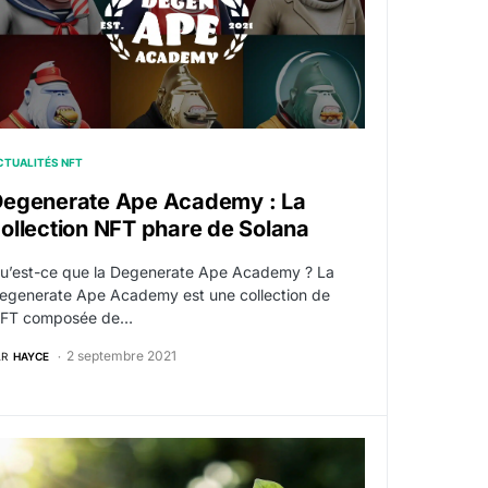
CTUALITÉS NFT
Degenerate Ape Academy : La
ollection NFT phare de Solana
u’est-ce que la Degenerate Ape Academy ? La
egenerate Ape Academy est une collection de
FT composée de…
2 septembre 2021
AR
HAYCE
ructifier dynamiquement son épargne
u’est-ce qu’une ICO (Initial Coin Offering) ?