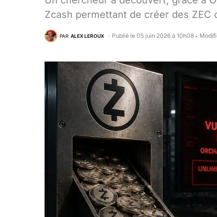
Un chercheur a découvert, grâce à Opu
Zcash permettant de créer des ZEC con
Publié le 05 juin 2026 à 10h08
Modifi
PAR
ALEX LEROUX
•