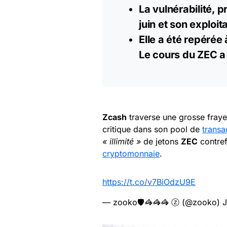
La vulnérabilité, 
juin et son exploi
Elle a été repérée
Le cours du ZEC a
Zcash
traverse une grosse frayeu
critique dans son pool de
transa
« illimité »
de jetons
ZEC
contrefa
cryptomonnaie
.
https://t.co/v7BiOdzU9E
— zooko🛡🦓🦓🦓 ⓩ (@zooko)
J