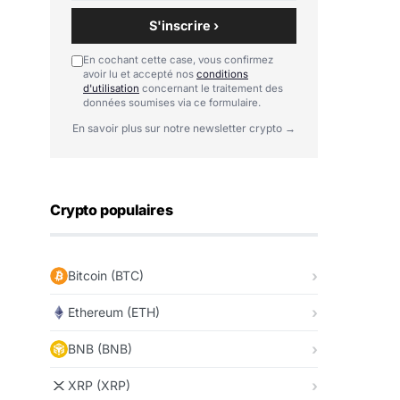
S'inscrire ›
En cochant cette case, vous confirmez
avoir lu et accepté nos
conditions
d'utilisation
concernant le traitement des
données soumises via ce formulaire.
En savoir plus sur notre newsletter crypto →
Crypto populaires
Bitcoin (BTC)
Ethereum (ETH)
BNB (BNB)
XRP (XRP)