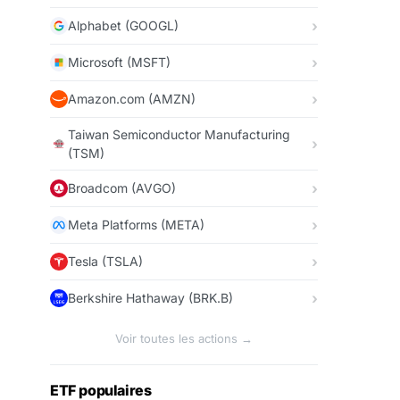
Alphabet (GOOGL)
Microsoft (MSFT)
Amazon.com (AMZN)
Taiwan Semiconductor Manufacturing
(TSM)
Broadcom (AVGO)
Meta Platforms (META)
Tesla (TSLA)
Berkshire Hathaway (BRK.B)
Voir toutes les actions →
ETF populaires