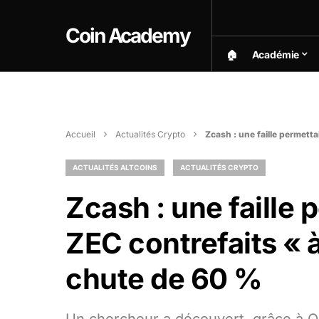
Coin Academy
🏠︎
Académie
Accueil
Actualités Crypto
Zcash : une faille permetta
ACTUALITÉS ALTCOINS
ACTUALITÉS CRYPTO
Zcash : une faille 
ZEC contrefaits « à 
chute de 60 %