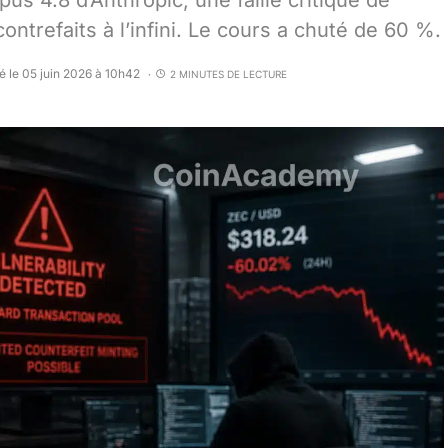
s 4.8 d’Anthropic, une faille critique de
trefaits à l’infini. Le cours a chuté de 60 %.
é le 05 juin 2026 à 10h42
2 MINUTES DE LECTURE