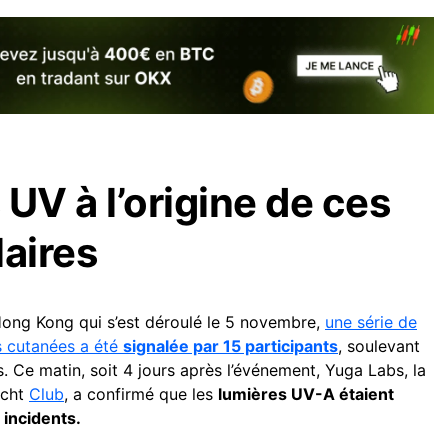
UV à l’origine de ces
laires
ong Kong qui s’est déroulé le 5 novembre,
une série de
ns cutanées a été
signalée par 15 participants
, soulevant
. Ce matin, soit 4 jours après l’événement, Yuga Labs, la
acht
Club
, a confirmé que les
lumières UV-A étaient
 incidents.