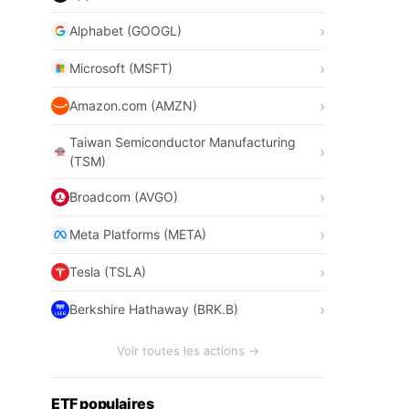
Alphabet (GOOGL)
Microsoft (MSFT)
Amazon.com (AMZN)
Taiwan Semiconductor Manufacturing
(TSM)
Broadcom (AVGO)
Meta Platforms (META)
Tesla (TSLA)
Berkshire Hathaway (BRK.B)
Voir toutes les actions →
ETF populaires