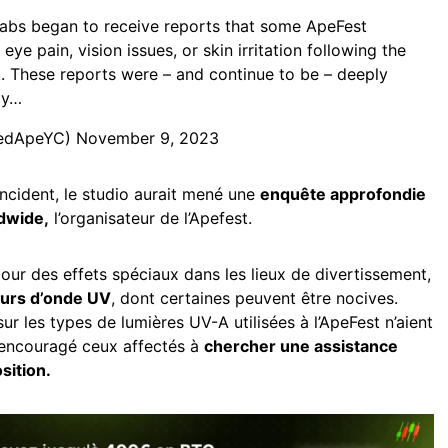
bs began to receive reports that some ApeFest
ye pain, vision issues, or skin irritation following the
 These reports were – and continue to be – deeply
ly…
redApeYC)
November 9, 2023
incident, le studio aurait mené une
enquête approfondie
dwide,
l’organisateur de l’Apefest.
pour des effets spéciaux dans les lieux de divertissement,
urs d’onde UV
, dont certaines peuvent être nocives.
sur les types de lumières UV-A utilisées à l’ApeFest n’aient
a encouragé ceux affectés à
chercher une assistance
sition.