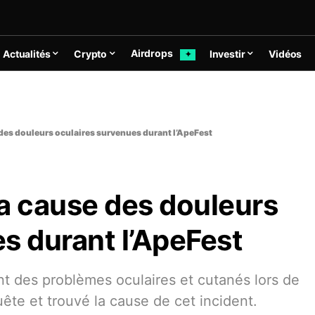
Airdrops
Actualités
Crypto
Investir
Vidéos
✦
des douleurs oculaires survenues durant l’ApeFest
a cause des douleurs
s durant l’ApeFest
t des problèmes oculaires et cutanés lors de
ête et trouvé la cause de cet incident.