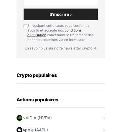
S'inscrire ›
En cochant cette case, vous confirmez
avoir lu et accepté nos
conditions
d'utilisation
concernant le traitement des
données soumises via ce formulaire.
En savoir plus sur notre newsletter crypto →
Crypto populaires
Actions populaires
NVIDIA (NVDA)
Apple (AAPL)