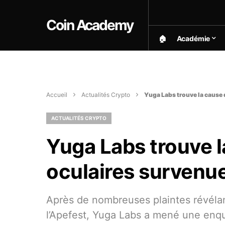
Coin Academy
🏠︎
Académie
Accueil
Actualités Crypto
Yuga Labs trouve la cause 
ACTUALITÉS CRYPTO
Yuga Labs trouve l
oculaires survenue
Après de nombreuses plaintes révélan
l’Apefest, Yuga Labs a mené une enqu