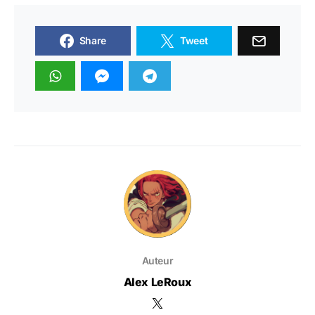
Share
Tweet
Auteur
Alex LeRoux