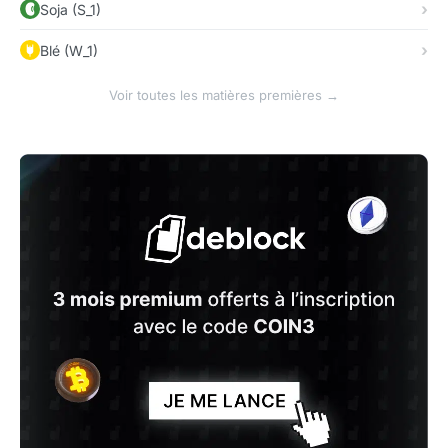
Soja (S_1)
Blé (W_1)
Voir toutes les matières premières →