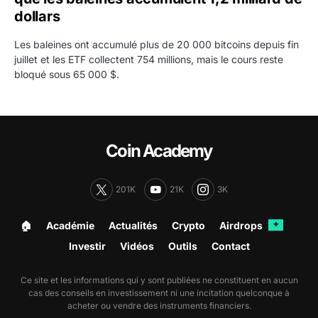
dollars
Les baleines ont accumulé plus de 20 000 bitcoins depuis fin
juillet et les ETF collectent 754 millions, mais le cours reste
bloqué sous 65 000 $.
Coin Academy
201K
21K
3K
🏠︎
Académie
Actualités
Crypto
Airdrops
✦
Investir
Vidéos
Outils
Contact
Ce site et les informations qui y sont publiées ne constituent en aucun
cas des conseils en investissement ni une incitation quelconque à
acheter ou vendre des instruments financiers.