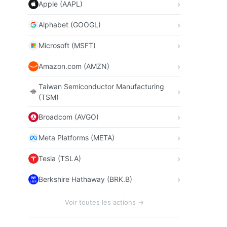
Apple (AAPL)
Alphabet (GOOGL)
Microsoft (MSFT)
Amazon.com (AMZN)
Taiwan Semiconductor Manufacturing
(TSM)
Broadcom (AVGO)
Meta Platforms (META)
Tesla (TSLA)
Berkshire Hathaway (BRK.B)
Voir toutes les actions →