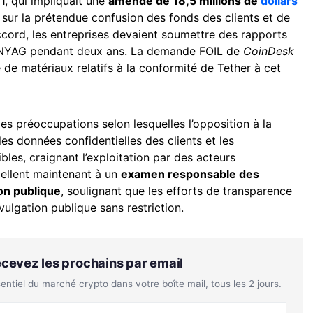
, qui impliquait une
amende de 18,5 millions de
dollars
s sur la prétendue confusion des fonds des clients et de
’accord, les entreprises devaient soumettre des rapports
u NYAG pendant deux ans. La demande FOIL de
CoinDesk
 de matériaux relatifs à la conformité de Tether à cet
es préoccupations selon lesquelles l’opposition à la
es données confidentielles des clients et les
les, craignant l’exploitation par des acteurs
pellent maintenant à un
examen responsable des
on publique
, soulignant que les efforts de transparence
vulgation publique sans restriction.
Recevez les prochains par email
tiel du marché crypto dans votre boîte mail, tous les 2 jours.