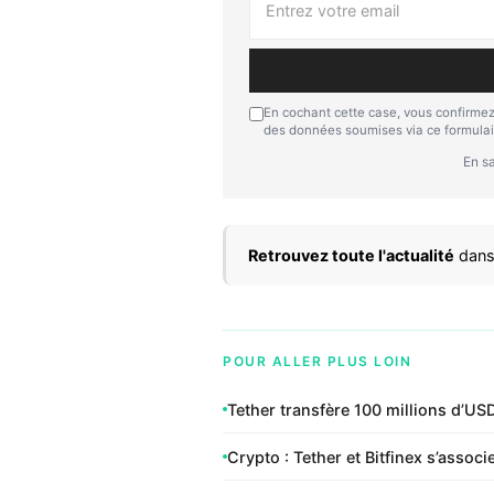
En cochant cette case, vous confirmez
des données soumises via ce formulai
En sa
Retrouvez toute l'actualité
dans
POUR ALLER PLUS LOIN
Tether transfère 100 millions d’USD
Crypto : Tether et Bitfinex s’asso