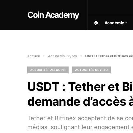
Coin Academy
🏠︎
Académie
Accueil
Actualités Crypto
USDT : Tether et Bitfinex 
ACTUALITÉS ALTCOINS
ACTUALITÉS CRYPTO
USDT : Tether et B
demande d’accès à 
Tether et Bitfinex acceptent de se c
médias, soulignant leur engagement e