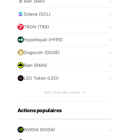
XRP (XRP)
Solana (SOL)
TRON (TRX)
Hyperliquid (HYPE)
Dogecoin (DOGE)
Rain (RAIN)
LEO Token (LEO)
Voir tous les cours →
Actions populaires
NVIDIA (NVDA)