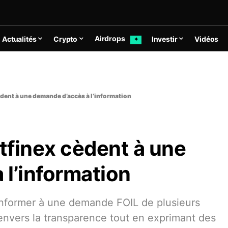
Airdrops
Actualités
Crypto
Investir
Vidéos
✦
cèdent à une demande d’accès à l’information
itfinex cèdent à une
l’information
onformer à une demande FOIL de plusieurs
nvers la transparence tout en exprimant des