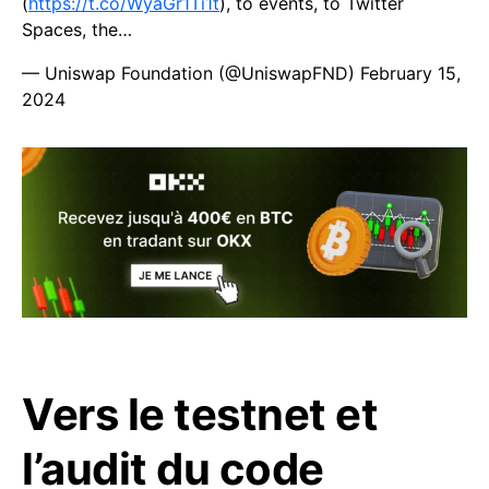
(
https://t.co/WyaGr1Ti1t
), to events, to Twitter
Spaces, the…
— Uniswap Foundation (@UniswapFND)
February 15,
2024
Vers le testnet et
l’audit du code