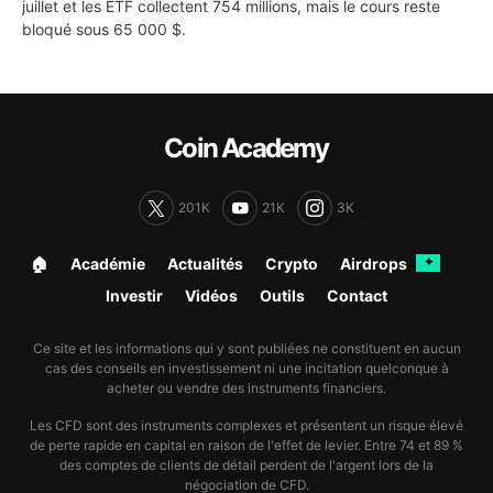
juillet et les ETF collectent 754 millions, mais le cours reste
bloqué sous 65 000 $.
Coin Academy
201K
21K
3K
🏠︎
Académie
Actualités
Crypto
Airdrops
✦
Investir
Vidéos
Outils
Contact
Ce site et les informations qui y sont publiées ne constituent en aucun
cas des conseils en investissement ni une incitation quelconque à
acheter ou vendre des instruments financiers.
Les CFD sont des instruments complexes et présentent un risque élevé
de perte rapide en capital en raison de l'effet de levier. Entre 74 et 89 %
des comptes de clients de détail perdent de l'argent lors de la
négociation de CFD.