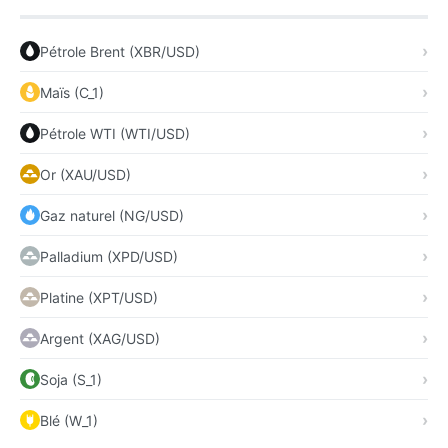
Pétrole Brent (XBR/USD)
Maïs (C_1)
Pétrole WTI (WTI/USD)
Or (XAU/USD)
Gaz naturel (NG/USD)
Palladium (XPD/USD)
Platine (XPT/USD)
Argent (XAG/USD)
Soja (S_1)
Blé (W_1)