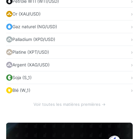
Pétrole WTI (WTI/USD)
Or (XAU/USD)
Gaz naturel (NG/USD)
Palladium (XPD/USD)
Platine (XPT/USD)
Argent (XAG/USD)
Soja (S_1)
Blé (W_1)
Voir toutes les matières premières →