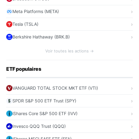
Meta Platforms (META)
Tesla (TSLA)
Berkshire Hathaway (BRK.B)
Voir toutes les actions →
ETF populaires
VANGUARD TOTAL STOCK MKT ETF (VTI)
SPDR S&P 500 ETF Trust (SPY)
iShares Core S&P 500 ETF (IVV)
Invesco QQQ Trust (QQQ)
iShares MSCI EAFE ETF (EFA)