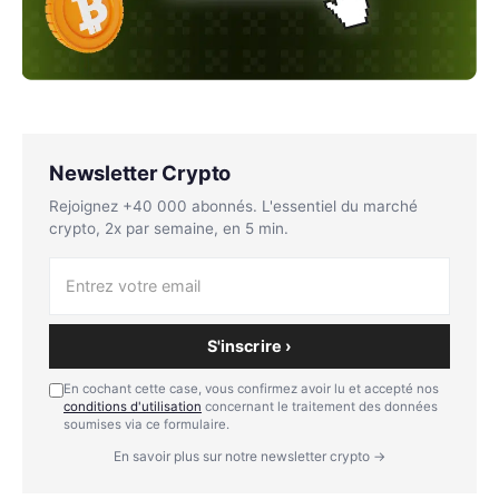
Newsletter Crypto
Rejoignez +40 000 abonnés. L'essentiel du marché
crypto, 2x par semaine, en 5 min.
S'inscrire ›
En cochant cette case, vous confirmez avoir lu et accepté nos
conditions d'utilisation
concernant le traitement des données
soumises via ce formulaire.
En savoir plus sur notre newsletter crypto →