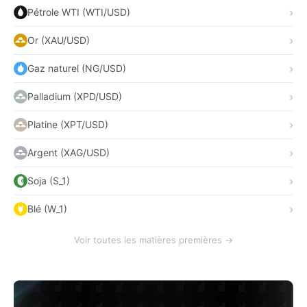
Pétrole WTI (WTI/USD)
Or (XAU/USD)
Gaz naturel (NG/USD)
Palladium (XPD/USD)
Platine (XPT/USD)
Argent (XAG/USD)
Soja (S_1)
Blé (W_1)
Voir toutes les matières premières →