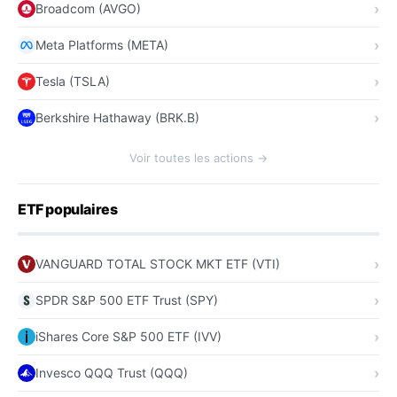
Broadcom (AVGO)
Meta Platforms (META)
Tesla (TSLA)
Berkshire Hathaway (BRK.B)
Voir toutes les actions →
ETF populaires
VANGUARD TOTAL STOCK MKT ETF (VTI)
SPDR S&P 500 ETF Trust (SPY)
iShares Core S&P 500 ETF (IVV)
Invesco QQQ Trust (QQQ)