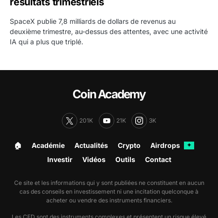
résultats trimestriels
SpaceX publie 7,8 milliards de dollars de revenus au
deuxième trimestre, au-dessus des attentes, avec une activité
IA qui a plus que triplé.
Coin Academy
201K
21K
3K
🏠︎
Académie
Actualités
Crypto
Airdrops
✦
Investir
Vidéos
Outils
Contact
Ce site et les informations qui y sont publiées ne constituent en aucun
cas des conseils en investissement ni une incitation quelconque à
acheter ou vendre des instruments financiers.
Les CFD sont des instruments complexes et présentent un risque élevé