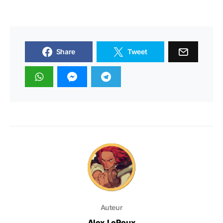
Share
Tweet
Auteur
Alex LeRoux