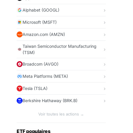
Alphabet (GOOGL)
Microsoft (MSFT)
Amazon.com (AMZN)
Taiwan Semiconductor Manufacturing
(TSM)
Broadcom (AVGO)
Meta Platforms (META)
Tesla (TSLA)
Berkshire Hathaway (BRK.B)
Voir toutes les actions →
ETF populaires