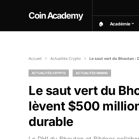
Coin Academy
🏠︎
Académie
Accueil
Actualités Crypto
Le saut vert du Bhoutan : 
ACTUALITÉS CRYPTO
ACTUALITÉS MINING
Le saut vert du Bho
lèvent $500 millio
durable