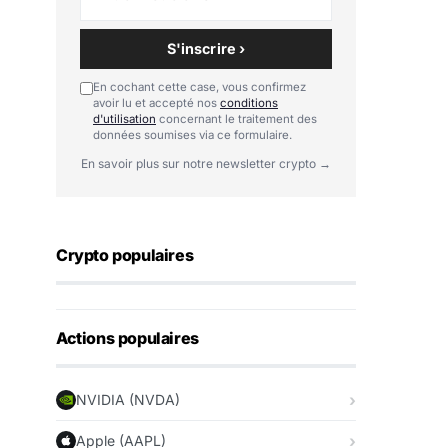
S'inscrire ›
En cochant cette case, vous confirmez
avoir lu et accepté nos
conditions
d'utilisation
concernant le traitement des
données soumises via ce formulaire.
En savoir plus sur notre newsletter crypto →
Crypto populaires
Actions populaires
NVIDIA (NVDA)
Apple (AAPL)