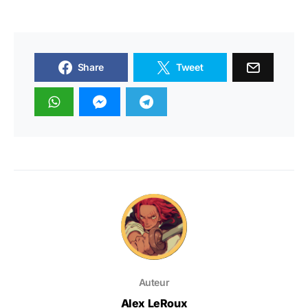
Share
Tweet
Auteur
Alex LeRoux