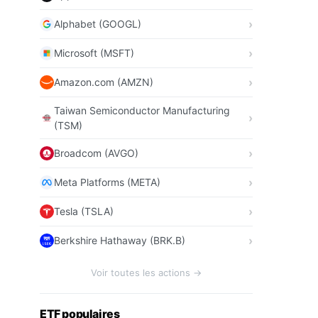
Alphabet (GOOGL)
Microsoft (MSFT)
Amazon.com (AMZN)
Taiwan Semiconductor Manufacturing
(TSM)
Broadcom (AVGO)
Meta Platforms (META)
Tesla (TSLA)
Berkshire Hathaway (BRK.B)
Voir toutes les actions →
ETF populaires