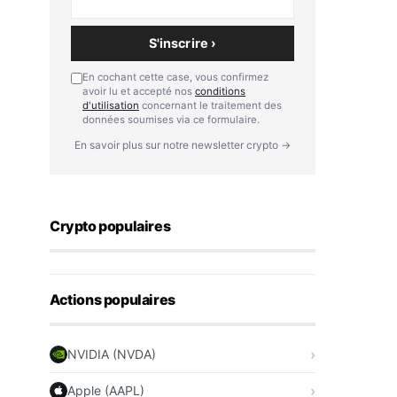
S'inscrire ›
En cochant cette case, vous confirmez
avoir lu et accepté nos
conditions
d'utilisation
concernant le traitement des
données soumises via ce formulaire.
En savoir plus sur notre newsletter crypto →
Crypto populaires
Actions populaires
NVIDIA (NVDA)
Apple (AAPL)