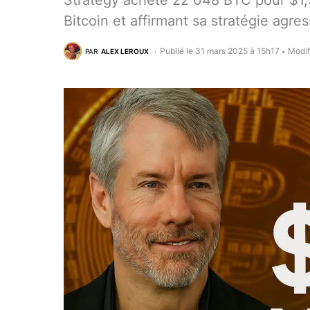
Strategy achète 22 048 BTC pour $1,92
Bitcoin et affirmant sa stratégie agr
Publié le 31 mars 2025 à 15h17
Modif
PAR
ALEX LEROUX
•