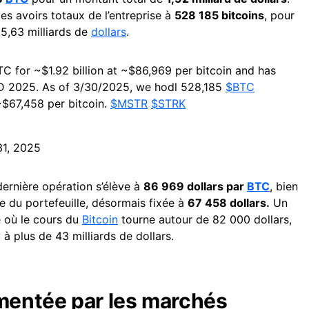
es avoirs totaux de l’entreprise à
528 185 bitcoins
, pour
35,63 milliards de
dollars
.
C for ~$1.92 billion at ~$86,969 per bitcoin and has
D 2025. As of 3/30/2025, we hodl 528,185
$BTC
~$67,458 per bitcoin.
$MSTR
$STRK
31, 2025
dernière opération s’élève à
86 969 dollars par
BTC
, bien
 du portefeuille, désormais fixée à
67 458 dollars.
Un
 où le cours du
Bitcoin
tourne autour de 82 000 dollars,
 à plus de 43 milliards de dollars.
imentée par les marchés