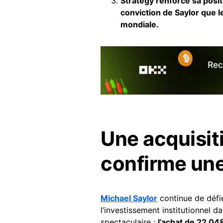
Strategy renforce sa positi
conviction de Saylor que 
mondiale.
Une acquisit
confirme une
Michael Saylor
continue de défi
l’investissement institutionnel da
spectaculaire :
l’achat de 22 04