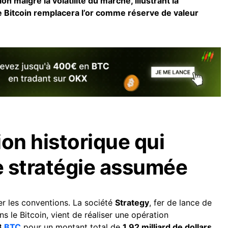
on malgré la volatilité du marché, illustrant la
le Bitcoin remplacera l’or comme réserve de valeur
ion historique qui
 stratégie assumée
er les conventions. La société
Strategy
, fer de lance de
ns le Bitcoin, vient de réaliser une opération
8
BTC
pour un montant total de
1,92 milliard de dollars
.