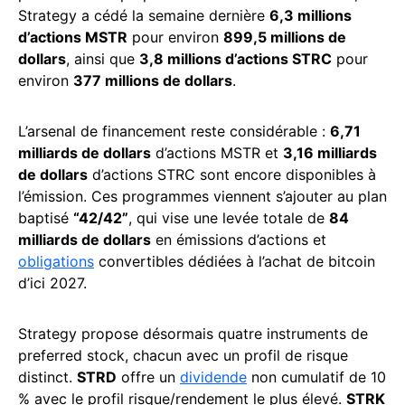
Strategy a cédé la semaine dernière
6,3 millions
d’actions MSTR
pour environ
899,5 millions de
dollars
, ainsi que
3,8 millions d’actions STRC
pour
environ
377 millions de dollars
.
L’arsenal de financement reste considérable :
6,71
milliards de dollars
d’actions MSTR et
3,16 milliards
de dollars
d’actions STRC sont encore disponibles à
l’émission. Ces programmes viennent s’ajouter au plan
baptisé
“42/42”
, qui vise une levée totale de
84
milliards de dollars
en émissions d’actions et
obligations
convertibles dédiées à l’achat de bitcoin
d’ici 2027.
Strategy propose désormais quatre instruments de
preferred stock, chacun avec un profil de risque
distinct.
STRD
offre un
dividende
non cumulatif de 10
% avec le profil risque/rendement le plus élevé.
STRK