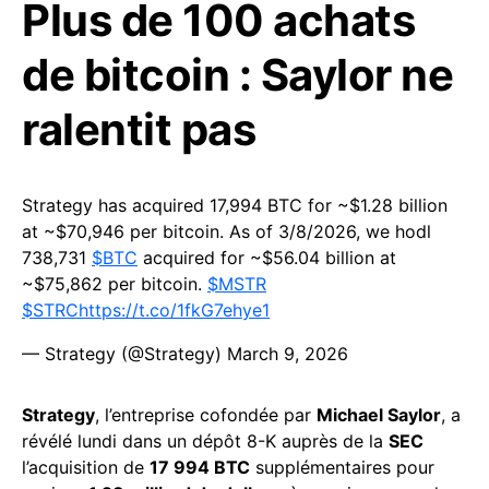
Plus de 100 achats
de bitcoin : Saylor ne
ralentit pas
Strategy has acquired 17,994 BTC for ~$1.28 billion
at ~$70,946 per bitcoin. As of 3/8/2026, we hodl
738,731
$BTC
acquired for ~$56.04 billion at
~$75,862 per bitcoin.
$MSTR
$STRC
https://t.co/1fkG7ehye1
— Strategy (@Strategy)
March 9, 2026
Strategy
, l’entreprise cofondée par
Michael Saylor
, a
révélé lundi dans un dépôt 8-K auprès de la
SEC
l’acquisition de
17 994 BTC
supplémentaires pour