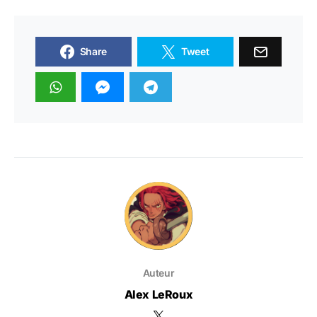
Share
Tweet
Auteur
Alex LeRoux