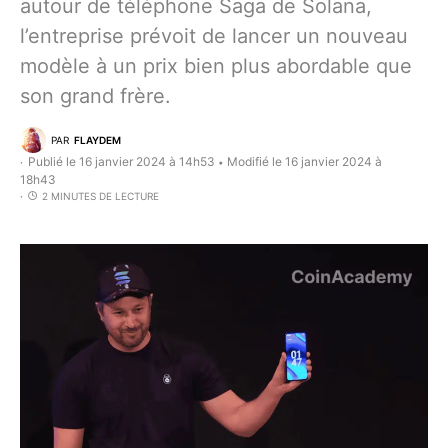
autour de téléphone Saga de Solana,
l’entreprise prévoit de lancer un nouveau
modèle à un prix bien plus abordable que
son grand frère.
PAR
FLAYDEM
Publié le 16 janvier 2024 à 14h53
Modifié le 16 janvier 2024 à
•
18h43
2 MINUTES DE LECTURE