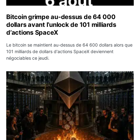
Bitcoin grimpe au-dessus de 64 000
dollars avant l’unlock de 101 milliards
d’actions SpaceX
Le bitcoin se maintient au-dessus de 64 600 dollars alors que
101 milliards de dollars d'actions SpaceX deviennent
négociables ce jeudi.
ETH : Ethereum veut brûler les récompenses des validate