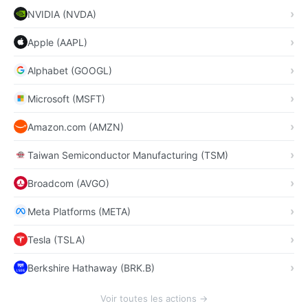
NVIDIA (NVDA)
Apple (AAPL)
Alphabet (GOOGL)
Microsoft (MSFT)
Amazon.com (AMZN)
Taiwan Semiconductor Manufacturing (TSM)
Broadcom (AVGO)
Meta Platforms (META)
Tesla (TSLA)
Berkshire Hathaway (BRK.B)
Voir toutes les actions →