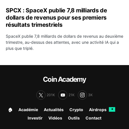
SPCX : SpaceX publie 7,8 milliards de
dollars de revenus pour ses premiers
résultats trimestriels
SpaceX publie 7,8 milliards de dollars de revenus au deuxième
trimestre, au-dessus des attentes, avec une activité IA qui a
plus que triplé.
Coin Academy
201K
21K
3K
🏠︎
Académie
Actualités
Crypto
Airdrops
✦
Investir
Vidéos
Outils
Contact