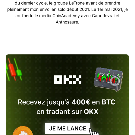
du dernier cycle, le groupe LeTrone avant de prendre
pleinement mon envol en solo début 2021. Le 1er mai 2021, je
co-fonde le média CoinAcademy avec Capetlevrai et
Anthosaure.