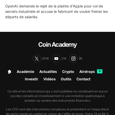
OpenAI demande le rejet de la plainte d'Apple pour vol de
secrets industriels et accuse le fabricant de vouloir freiner les
départs de salariés.
Coin Academy
201K
21K
3K
🏠︎
Académie
Actualités
Crypto
Airdrops
✦
Investir
Vidéos
Outils
Contact
Ce site et les informations qui y sont publiées ne constituent en aucun
cas des conseils en investissement ni une incitation quelconque à
acheter ou vendre des instruments financiers.
Les CFD sont des instruments complexes et présentent un risque élevé
de perte rapide en capital en raison de l'effet de levier. Entre 74 et 89 %