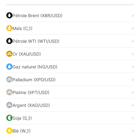
Pétrole Brent (XBR/USD)
Maïs (C_1)
Pétrole WTI (WTI/USD)
Or (XAU/USD)
Gaz naturel (NG/USD)
Palladium (XPD/USD)
Platine (XPT/USD)
Argent (XAG/USD)
Soja (S_1)
Blé (W_1)