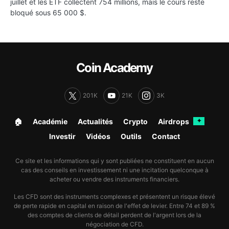
juillet et les ETF collectent 754 millions, mais le cours reste
bloqué sous 65 000 $.
Coin Academy
201K
21K
3K
🏠︎
Académie
Actualités
Crypto
Airdrops
✦
Investir
Vidéos
Outils
Contact
Ce site et les informations qui y sont publiées ne constituent en aucun
cas des conseils en investissement ni une incitation quelconque à
acheter ou vendre des instruments financiers.
Les CFD sont des instruments complexes et présentent un risque élevé
de perte rapide en capital en raison de l'effet de levier. Entre 74 et 89 %
des comptes de clients de détail perdent de l'argent lors de la
négociation de CFD.