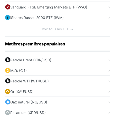
Vanguard FTSE Emerging Markets ETF (VWO)
iShares Russell 2000 ETF (IWM)
Voir tous les ETF →
Matières premières populaires
Pétrole Brent (XBR/USD)
Maïs (C_1)
Pétrole WTI (WTI/USD)
Or (XAU/USD)
Gaz naturel (NG/USD)
Palladium (XPD/USD)