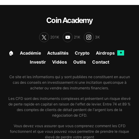
Coin Academy
201K
21K
3K
🏠︎
Académie
Actualités
Crypto
Airdrops
✦
Investir
Vidéos
Outils
Contact
Ce site et les informations qui y sont publiées ne constituent en aucun
cas des conseils en investissement ni une incitation quelconque à
acheter ou vendre des instruments financiers.
Les CFD sont des instruments complexes et présentent un risque élevé
de perte rapide en capital en raison de l'effet de levier. Entre 74 et 89 %
des comptes de clients de détail perdent de l'argent lors de la
négociation de CFD.
Vous devez vous assurer que vous comprenez comment les CFD
fonctionnent et que vous pouvez vous permettre de prendre le risque
élevé de perdre votre argent