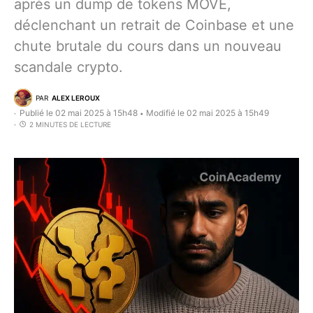
après un dump de tokens MOVE,
déclenchant un retrait de Coinbase et une
chute brutale du cours dans un nouveau
scandale crypto.
PAR
ALEX LEROUX
Publié le 02 mai 2025 à 15h48
Modifié le 02 mai 2025 à 15h49
•
2 MINUTES DE LECTURE