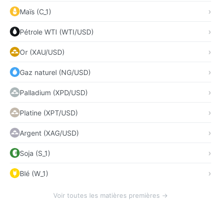
Maïs (C_1)
Pétrole WTI (WTI/USD)
Or (XAU/USD)
Gaz naturel (NG/USD)
Palladium (XPD/USD)
Platine (XPT/USD)
Argent (XAG/USD)
Soja (S_1)
Blé (W_1)
Voir toutes les matières premières →