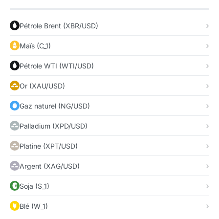
Pétrole Brent (XBR/USD)
Maïs (C_1)
Pétrole WTI (WTI/USD)
Or (XAU/USD)
Gaz naturel (NG/USD)
Palladium (XPD/USD)
Platine (XPT/USD)
Argent (XAG/USD)
Soja (S_1)
Blé (W_1)