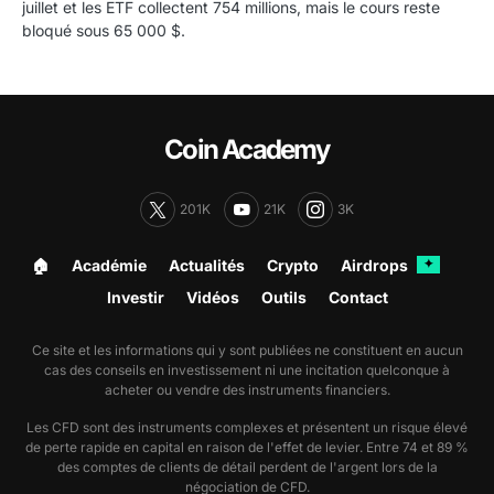
juillet et les ETF collectent 754 millions, mais le cours reste
bloqué sous 65 000 $.
Coin Academy
201K
21K
3K
🏠︎
Académie
Actualités
Crypto
Airdrops
✦
Investir
Vidéos
Outils
Contact
Ce site et les informations qui y sont publiées ne constituent en aucun
cas des conseils en investissement ni une incitation quelconque à
acheter ou vendre des instruments financiers.
Les CFD sont des instruments complexes et présentent un risque élevé
de perte rapide en capital en raison de l'effet de levier. Entre 74 et 89 %
des comptes de clients de détail perdent de l'argent lors de la
négociation de CFD.