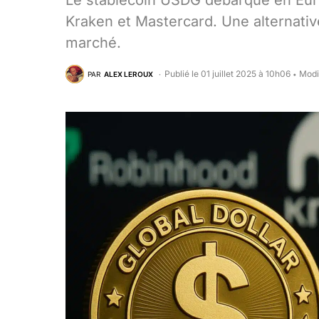
Le stablecoin USDG débarque en Eur
Kraken et Mastercard. Une alternativ
marché.
Publié le 01 juillet 2025 à 10h06
Modif
PAR
ALEX LEROUX
•