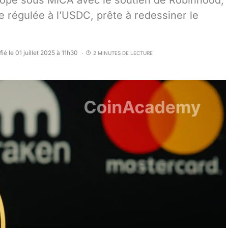
ope sous MiCA avec le soutien de Robinhood,
e régulée à l’USDC, prête à redessiner le
ié le 01 juillet 2025 à 11h30
2 MINUTES DE LECTURE