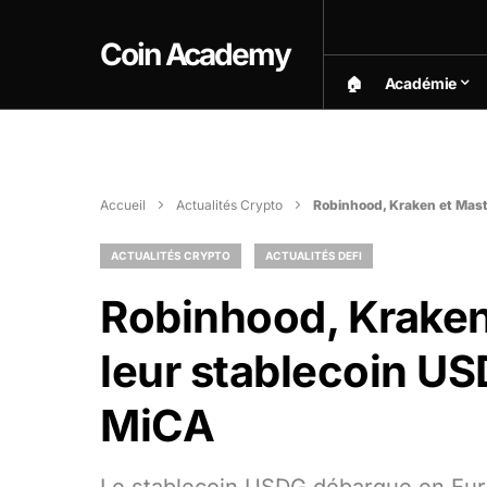
Coin Academy
🏠︎
Académie
Accueil
Actualités Crypto
Robinhood, Kraken et Mast
ACTUALITÉS CRYPTO
ACTUALITÉS DEFI
Robinhood, Kraken
leur stablecoin US
MiCA