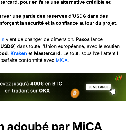
ercard, pour en faire une alternative crédible et
erver une partie des réserves d’USDG dans des
orçant la sécurité et la confiance autour du projet.
in
vient de changer de dimension.
Paxos
lance
(
USDG
) dans toute l’Union européenne, avec le soutien
ood
,
Kraken
et
Mastercard
. Le tout, sous l’œil attentif
 parfaite conformité avec
MiCA
.
in adoubé par MiCA