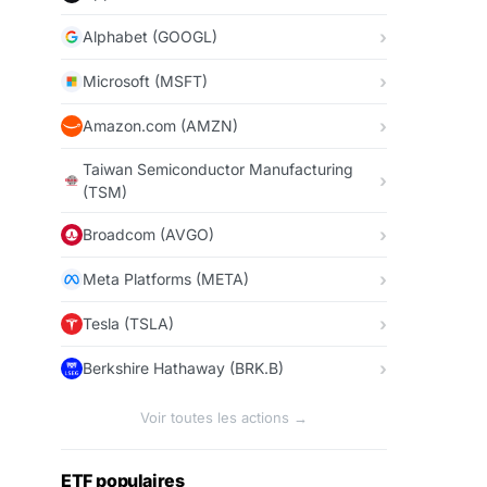
Alphabet (GOOGL)
Microsoft (MSFT)
Amazon.com (AMZN)
Taiwan Semiconductor Manufacturing
(TSM)
Broadcom (AVGO)
Meta Platforms (META)
Tesla (TSLA)
Berkshire Hathaway (BRK.B)
Voir toutes les actions →
ETF populaires