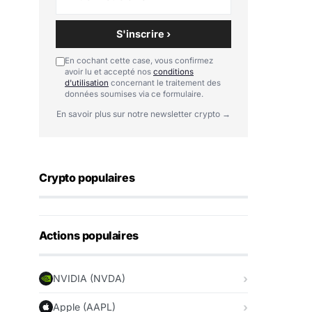
S'inscrire ›
En cochant cette case, vous confirmez
avoir lu et accepté nos
conditions
d'utilisation
concernant le traitement des
données soumises via ce formulaire.
En savoir plus sur notre newsletter crypto →
Crypto populaires
Actions populaires
NVIDIA (NVDA)
Apple (AAPL)