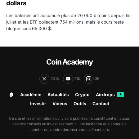
dollars
Les baleines ont accumulé plus de 20 000 bitcoins depuis fin
juillet et les ETF collectent 754 millions, mais le cours reste
bloqué sous 65 000 $.
Coin Academy
201K
21K
3K
🏠︎
Académie
Actualités
Crypto
Airdrops
✦
Investir
Vidéos
Outils
Contact
Ce site et les informations qui y sont publiées ne constituent en aucun
cas des conseils en investissement ni une incitation quelconque à
acheter ou vendre des instruments financiers.