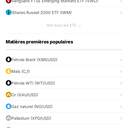
Vanguard FTSE Emerging Markets ETF (VWO)
iShares Russell 2000 ETF (IWM)
Voir tous les ETF →
Matières premières populaires
Pétrole Brent (XBR/USD)
Maïs (C_1)
Pétrole WTI (WTI/USD)
Or (XAU/USD)
Gaz naturel (NG/USD)
Palladium (XPD/USD)