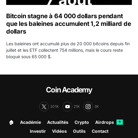
Bitcoin stagne à 64 000 dollars pendant
que les baleines accumulent 1,2 milliard de
dollars
Les baleines ont accumulé plus de 20 000 bitcoins depuis fin
juillet et les ETF collectent 754 millions, mais le cours reste
bloqué sous 65 000 $.
Coin Academy
201K
21K
3K
🏠︎
Académie
Actualités
Crypto
Airdrops
✦
Investir
Vidéos
Outils
Contact