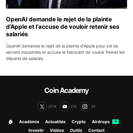
OpenAI demande le rejet de la plainte
d’Apple et l’accuse de vouloir retenir ses
salariés
OpenAI demande le rejet de la plainte d'Apple pour vol de
secrets industriels et accuse le fabricant de vouloir freiner les
départs de salariés.
Coin Academy
201K
21K
3K
🏠︎
Académie
Actualités
Crypto
Airdrops
✦
Investir
Vidéos
Outils
Contact