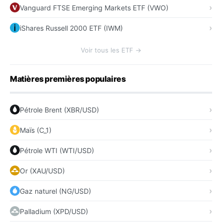
Vanguard FTSE Emerging Markets ETF (VWO)
iShares Russell 2000 ETF (IWM)
Voir tous les ETF →
Matières premières populaires
Pétrole Brent (XBR/USD)
Maïs (C_1)
Pétrole WTI (WTI/USD)
Or (XAU/USD)
Gaz naturel (NG/USD)
Palladium (XPD/USD)