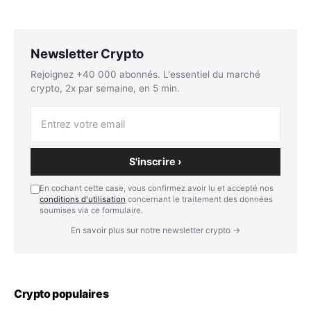
Newsletter Crypto
Rejoignez +40 000 abonnés. L'essentiel du marché
crypto, 2x par semaine, en 5 min.
S'inscrire ›
En cochant cette case, vous confirmez avoir lu et accepté nos
conditions d'utilisation
concernant le traitement des données
soumises via ce formulaire.
En savoir plus sur notre newsletter crypto →
Crypto populaires