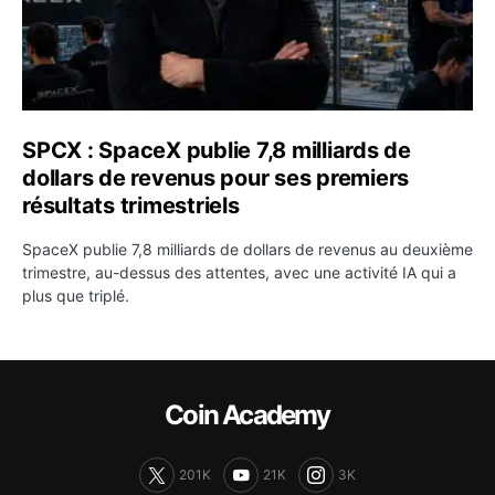
SPCX : SpaceX publie 7,8 milliards de
dollars de revenus pour ses premiers
résultats trimestriels
SpaceX publie 7,8 milliards de dollars de revenus au deuxième
trimestre, au-dessus des attentes, avec une activité IA qui a
plus que triplé.
Coin Academy
201K
21K
3K