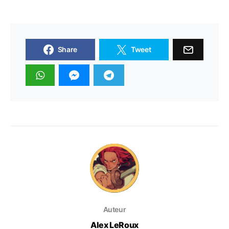
Share
Tweet
Auteur
Alex LeRoux