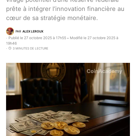
prête à intégrer l’innovation financière au
cœur de sa stratégie monétaire.
PAR
ALEX LEROUX
Publié le 27 octobre 2025 à 17h55
Modifié le 27 octobre 2025 à
•
19h46
3 MINUTES DE LECTURE