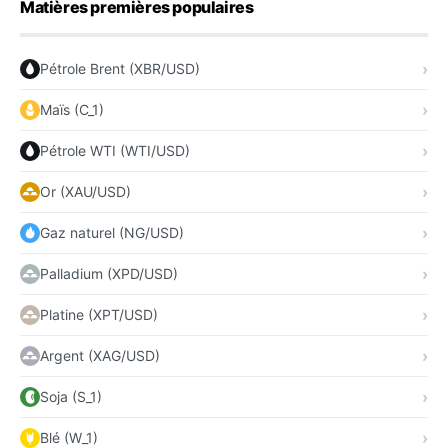
Matières premières populaires
Pétrole Brent (XBR/USD)
Maïs (C_1)
Pétrole WTI (WTI/USD)
Or (XAU/USD)
Gaz naturel (NG/USD)
Palladium (XPD/USD)
Platine (XPT/USD)
Argent (XAG/USD)
Soja (S_1)
Blé (W_1)