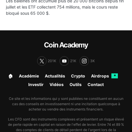
Les baleines ont accumulé plus de 20 000 bitcoins depuis fin
juillet et les ETF collectent 754 millions, mais le cours reste
bloqué sous 65 000 $.
Coin Academy
201K
21K
3K
🏠︎
Académie
Actualités
Crypto
Airdrops
✦
Investir
Vidéos
Outils
Contact
Ce site et les informations qui y sont publiées ne constituent en aucun
cas des conseils en investissement ni une incitation quelconque à
acheter ou vendre des instruments financiers.
Les CFD sont des instruments complexes et présentent un risque élevé
de perte rapide en capital en raison de l'effet de levier. Entre 74 et 89 %
des comptes de clients de détail perdent de l'argent lors de la