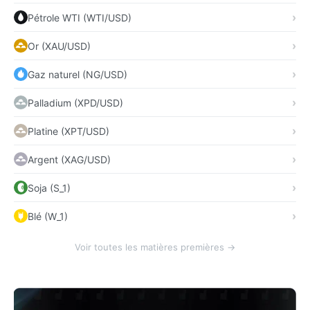
Pétrole WTI (WTI/USD)
Or (XAU/USD)
Gaz naturel (NG/USD)
Palladium (XPD/USD)
Platine (XPT/USD)
Argent (XAG/USD)
Soja (S_1)
Blé (W_1)
Voir toutes les matières premières →