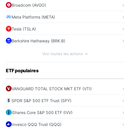
Broadcom (AVGO)
Meta Platforms (META)
Tesla (TSLA)
Berkshire Hathaway (BRK.B)
Voir toutes les actions →
ETF populaires
VANGUARD TOTAL STOCK MKT ETF (VTI)
SPDR S&P 500 ETF Trust (SPY)
iShares Core S&P 500 ETF (IVV)
Invesco QQQ Trust (QQQ)