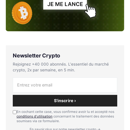
Newsletter Crypto
Rejoignez +40 000 abonnés. L'essentiel du marché
crypto, 2x par semaine, en 5 min.
S'inscrire ›
En cochant cette case, vous confirmez avoir lu et accepté nos
conditions d'utilisation
concernant le traitement des données
soumises via ce formulaire.
En savoir plus sur notre newsletter crypto →