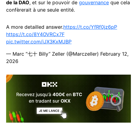
de la DAO
, et sur le pouvoir de
gouvernance
que cela
confèrerait à une seule entité.
A more detailled answer.
https://t.co/YfRf0jz6pP
https://t.co/8Y4OVRCx7F
pic.twitter.com/iJX3KxMJBP
— Marc ”七十 Billy” Zeller (@Marczeller)
February 12,
2026