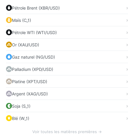
Pétrole Brent (XBR/USD)
Maïs (C_1)
Pétrole WTI (WTI/USD)
Or (XAU/USD)
Gaz naturel (NG/USD)
Palladium (XPD/USD)
Platine (XPT/USD)
Argent (XAG/USD)
Soja (S_1)
Blé (W_1)
Voir toutes les matières premières →