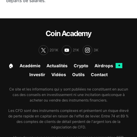
départs de salariés.
Coin Academy
201K
21K
3K
🏠︎
Académie
Actualités
Crypto
Airdrops
✦
Investir
Vidéos
Outils
Contact
Ce site et les informations qui y sont publiées ne constituent en aucun
cas des conseils en investissement ni une incitation quelconque à
acheter ou vendre des instruments financiers.
Les CFD sont des instruments complexes et présentent un risque élevé
de perte rapide en capital en raison de l'effet de levier. Entre 74 et 89 %
des comptes de clients de détail perdent de l'argent lors de la
négociation de CFD.