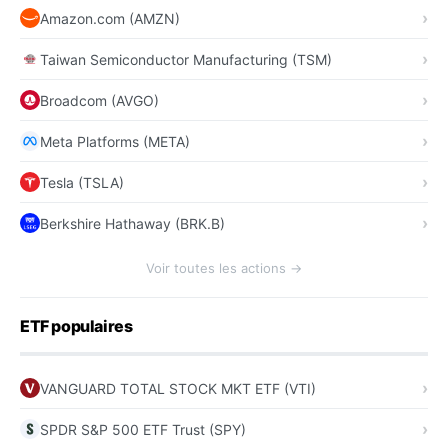
Amazon.com (AMZN)
Taiwan Semiconductor Manufacturing (TSM)
Broadcom (AVGO)
Meta Platforms (META)
Tesla (TSLA)
Berkshire Hathaway (BRK.B)
Voir toutes les actions →
ETF populaires
VANGUARD TOTAL STOCK MKT ETF (VTI)
SPDR S&P 500 ETF Trust (SPY)