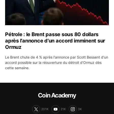
Pétrole : le Brent passe sous 80 dollars
après l’annonce d’un accord imminent sur
Ormuz
Le Brent chute de 4 % après l'annonce par Scott Bessent d'un
accord possible sur la réouverture du détroit d'Ormuz dès
cette semaine.
Coin Academy
201K
21K
3K