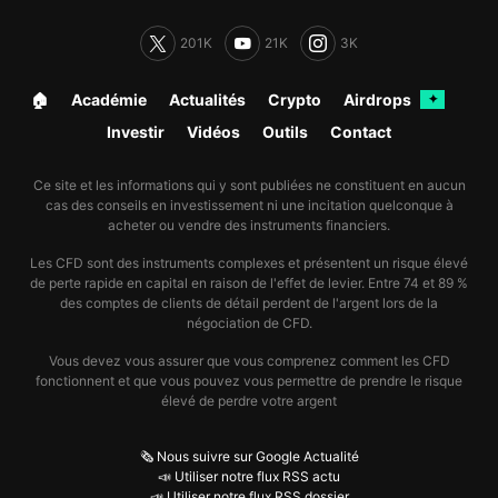
201K
21K
3K
🏠︎
Académie
Actualités
Crypto
Airdrops
✦
Investir
Vidéos
Outils
Contact
Ce site et les informations qui y sont publiées ne constituent en aucun
cas des conseils en investissement ni une incitation quelconque à
acheter ou vendre des instruments financiers.
Les CFD sont des instruments complexes et présentent un risque élevé
de perte rapide en capital en raison de l'effet de levier. Entre 74 et 89 %
des comptes de clients de détail perdent de l'argent lors de la
négociation de CFD.
Vous devez vous assurer que vous comprenez comment les CFD
fonctionnent et que vous pouvez vous permettre de prendre le risque
élevé de perdre votre argent
🗞️ Nous suivre sur Google Actualité
📣 Utiliser notre flux RSS actu
📣 Utiliser notre flux RSS dossier