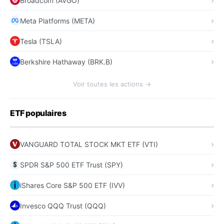
Broadcom (AVGO)
Meta Platforms (META)
Tesla (TSLA)
Berkshire Hathaway (BRK.B)
Voir toutes les actions →
ETF populaires
VANGUARD TOTAL STOCK MKT ETF (VTI)
SPDR S&P 500 ETF Trust (SPY)
iShares Core S&P 500 ETF (IVV)
Invesco QQQ Trust (QQQ)