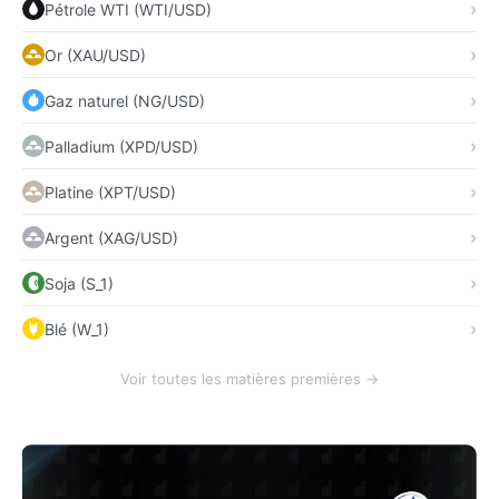
Pétrole WTI (WTI/USD)
Or (XAU/USD)
Gaz naturel (NG/USD)
Palladium (XPD/USD)
Platine (XPT/USD)
Argent (XAG/USD)
Soja (S_1)
Blé (W_1)
Voir toutes les matières premières →