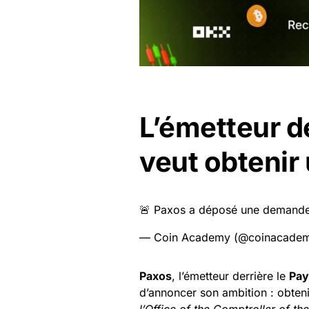
L’émetteur d
veut obtenir
🚨 Paxos a déposé une demande d
— Coin Academy (@coinacadem
Paxos
, l’émetteur derrière le
Pay
d’annoncer son ambition : obten
l’Office of the Comptroller of th