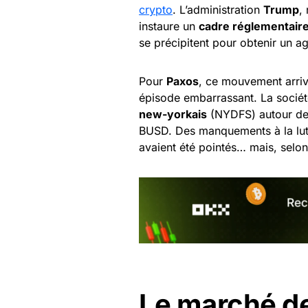
crypto
. L’administration
Trump
,
instaure un
cadre réglementaire 
se précipitent pour obtenir un ag
Pour
Paxos
, ce mouvement arriv
épisode embarrassant. La socié
new-yorkais
(NYDFS) autour de 
BUSD. Des manquements à la lut
avaient été pointés… mais, selo
Le marché de