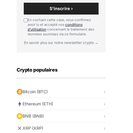
S'inscrire ›
En cochant cette case, vous confirmez
avoir lu et accepté nos
conditions
d'utilisation
concernant le traitement des
données soumises via ce formulaire.
En savoir plus sur notre newsletter crypto →
Crypto populaires
Bitcoin (BTC)
Ethereum (ETH)
BNB (BNB)
XRP (XRP)