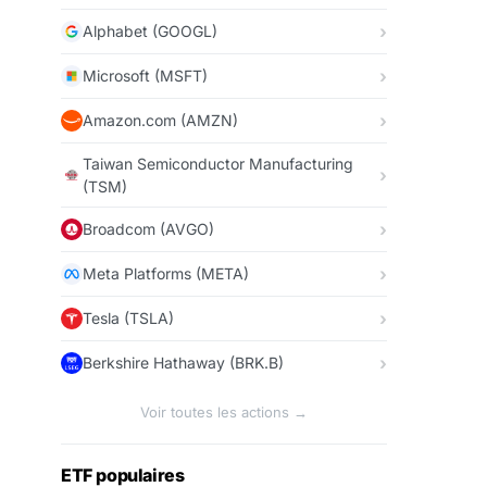
Alphabet (GOOGL)
Microsoft (MSFT)
Amazon.com (AMZN)
Taiwan Semiconductor Manufacturing
(TSM)
Broadcom (AVGO)
Meta Platforms (META)
Tesla (TSLA)
Berkshire Hathaway (BRK.B)
Voir toutes les actions →
ETF populaires