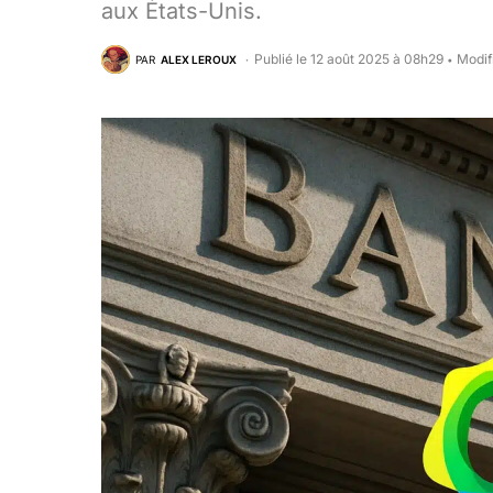
aux États-Unis.
Publié le 12 août 2025 à 08h29
Modif
PAR
ALEX LEROUX
•