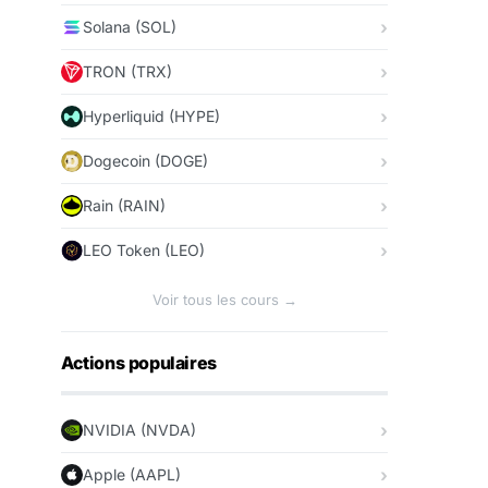
Solana (SOL)
TRON (TRX)
Hyperliquid (HYPE)
Dogecoin (DOGE)
Rain (RAIN)
LEO Token (LEO)
Voir tous les cours →
Actions populaires
NVIDIA (NVDA)
Apple (AAPL)