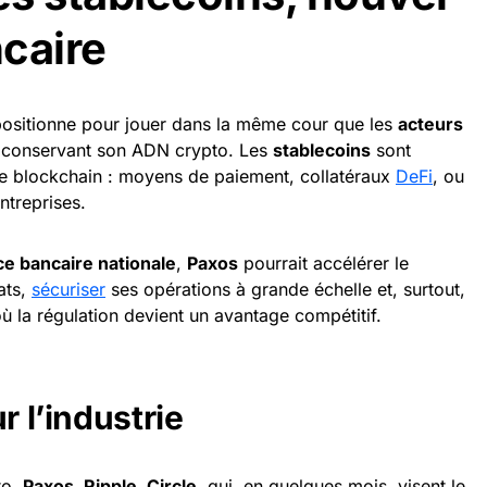
caire
ositionne pour jouer dans la même cour que les
acteurs
n conservant son ADN crypto. Les
stablecoins
sont
ie blockchain : moyens de paiement, collatéraux
DeFi
, ou
ntreprises.
ce bancaire nationale
,
Paxos
pourrait accélérer le
ats,
sécuriser
ses opérations à grande échelle et, surtout,
ù la régulation devient un avantage compétitif.
r l’industrie
to,
Paxos, Ripple, Circle
, qui, en quelques mois, visent le