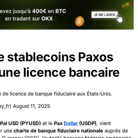
e stablecoins Paxos
 une licence bancaire
e licence de banque fiduciaire aux États-Unis.
y_fr)
August 11, 2025
Pal USD (PYUSD)
et le
Pax
Dollar
(USDP)
, vient
ir une
charte de banque fiduciaire nationale
auprès de
e Currency
(OCC), l’autorité bancaire fédérale américaine.