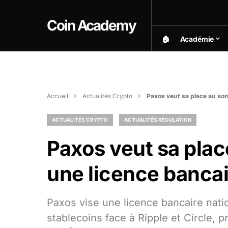
Coin Academy
🏠︎
Académie
Accueil
Actualités Crypto
Paxos veut sa place au som
ACTUALITÉS CRYPTO
ACTUALITÉS RÉGULATION
Paxos veut sa plac
une licence bancai
Paxos vise une licence bancaire nati
stablecoins face à Ripple et Circle, p