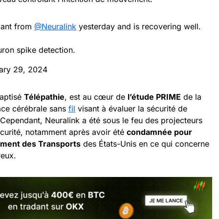
lant from
@Neuralink
yesterday and is recovering well.
uron spike detection.
ary 29, 2024
baptisé
Télépathie
, est au cœur de
l’étude PRIME
de la
face cérébrale sans
fil
visant à évaluer la sécurité de
. Cependant, Neuralink a été sous le feu des projecteurs
curité, notamment après avoir été
condamnée pour
tement des Transports
des États-Unis en ce qui concerne
reux.