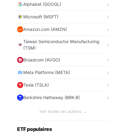
Alphabet (GOOGL)
Microsoft (MSFT)
Amazon.com (AMZN)
Taiwan Semiconductor Manufacturing
(TSM)
Broadcom (AVGO)
Meta Platforms (META)
Tesla (TSLA)
Berkshire Hathaway (BRK.B)
Voir toutes les actions →
ETF populaires