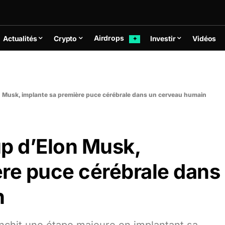
Airdrops
Actualités
Crypto
Investir
Vidéos
✦
on Musk, implante sa première puce cérébrale dans un cerveau humain
up d’Elon Musk,
ère puce cérébrale dans
n