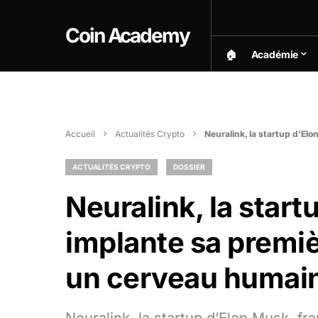
Coin Academy
🏠︎
Académie
Accueil
Actualités Crypto
Neuralink, la startup d’El
ACTUALITÉS CRYPTO
DOSSIER
Neuralink, la start
implante sa premi
un cerveau humai