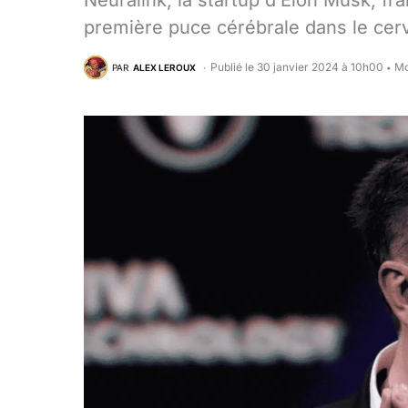
Neuralink, la startup d’Elon Musk, fr
première puce cérébrale dans le cer
Publié le 30 janvier 2024 à 10h00
Mo
PAR
ALEX LEROUX
•