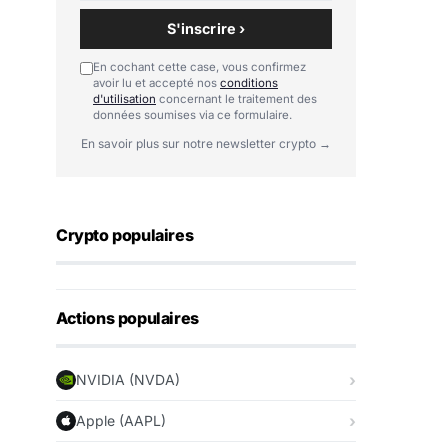
S'inscrire ›
En cochant cette case, vous confirmez
avoir lu et accepté nos
conditions
d'utilisation
concernant le traitement des
données soumises via ce formulaire.
En savoir plus sur notre newsletter crypto →
Crypto populaires
Actions populaires
NVIDIA (NVDA)
Apple (AAPL)