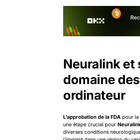
Neuralink et
domaine des 
ordinateur
L’approbation de la FDA
pour la 
une étape crucial pour
Neuralin
diverses conditions neurologiques
l’implant dans une région du cer