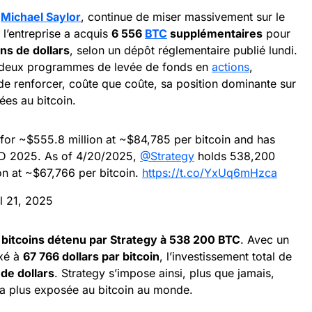
r
Michael Saylor
, continue de miser massivement sur le
l, l’entreprise a acquis
6 556
BTC
supplémentaires
pour
ons de dollars
, selon un dépôt réglementaire publié lundi.
r deux programmes de levée de fonds en
actions
,
de renforcer, coûte que coûte, sa position dominante sur
ées au bitcoin.
or ~$555.8 million at ~$84,785 per bitcoin and has
TD 2025. As of 4/20/2025,
@Strategy
holds 538,200
on at ~$67,766 per bitcoin.
https://t.co/YxUq6mHzca
l 21, 2025
e bitcoins détenu par Strategy à 538 200 BTC
. Avec un
ixé à
67 766 dollars par bitcoin
, l’investissement total de
 de dollars
. Strategy s’impose ainsi, plus que jamais,
la plus exposée au bitcoin au monde.