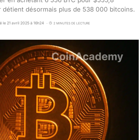
der en achetant 6 556 BTC pour $555,8
r détient désormais plus de 538 000 bitcoins.
é le 21 avril 2025 à 16h24
2 MINUTES DE LECTURE