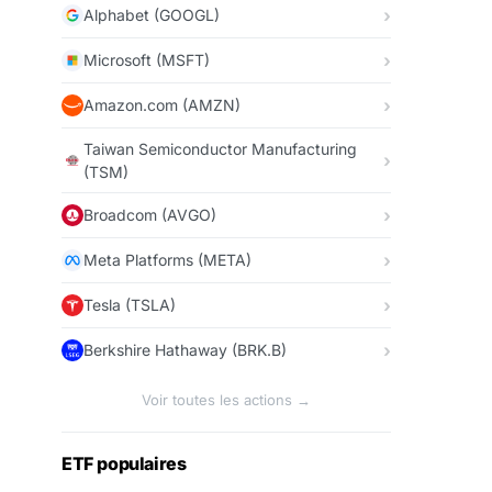
Alphabet (GOOGL)
Microsoft (MSFT)
Amazon.com (AMZN)
Taiwan Semiconductor Manufacturing
(TSM)
Broadcom (AVGO)
Meta Platforms (META)
Tesla (TSLA)
Berkshire Hathaway (BRK.B)
Voir toutes les actions →
ETF populaires