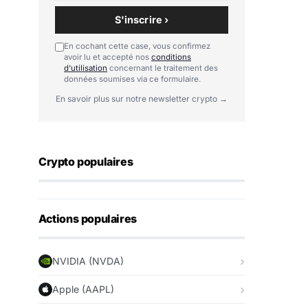
S'inscrire ›
En cochant cette case, vous confirmez
avoir lu et accepté nos
conditions
d'utilisation
concernant le traitement des
données soumises via ce formulaire.
En savoir plus sur notre newsletter crypto →
Crypto populaires
Actions populaires
NVIDIA (NVDA)
Apple (AAPL)