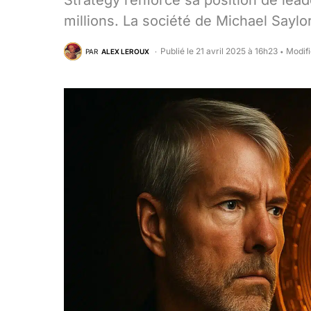
Strategy renforce sa position de lea
millions. La société de Michael Saylo
Publié le 21 avril 2025 à 16h23
Modifi
PAR
ALEX LEROUX
•