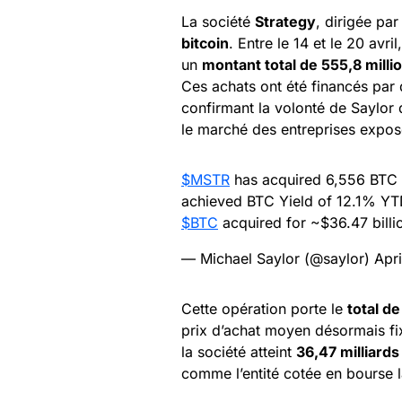
La société
Strategy
, dirigée pa
bitcoin
. Entre le 14 et le 20 avri
un
montant total de 555,8 milli
Ces achats ont été financés pa
confirmant la volonté de Saylor 
le marché des entreprises expos
$MSTR
has acquired 6,556 BTC f
achieved BTC Yield of 12.1% Y
$BTC
acquired for ~$36.47 billi
— Michael Saylor (@saylor)
Apri
Cette opération porte le
total d
prix d’achat moyen désormais f
la société atteint
36,47 milliards
comme l’entité cotée en bourse 