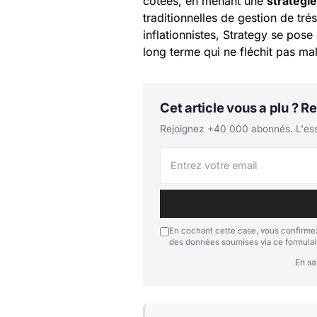
cotées, en menant une
stratégie
traditionnelles de gestion de tré
inflationnistes, Strategy se pos
long terme qui ne fléchit pas mal
Cet article vous a plu ? 
Rejoignez +40 000 abonnés. L'essen
En cochant cette case, vous confirmez
des données soumises via ce formulai
En sa