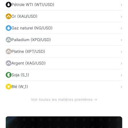
Pétrole WTI (WTI/USD)
Or (XAU/USD)
Gaz naturel (NG/USD)
Palladium (XPD/USD)
Platine (XPT/USD)
Argent (XAG/USD)
Soja (S_1)
Blé (W_1)
Voir toutes les matières premières →