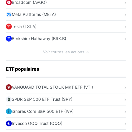
Broadcom (AVGO)
Meta Platforms (META)
Tesla (TSLA)
Berkshire Hathaway (BRK.B)
Voir toutes les actions →
ETF populaires
VANGUARD TOTAL STOCK MKT ETF (VTI)
SPDR S&P 500 ETF Trust (SPY)
iShares Core S&P 500 ETF (IVV)
Invesco QQQ Trust (QQQ)