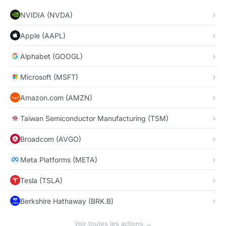
NVIDIA (NVDA)
Apple (AAPL)
Alphabet (GOOGL)
Microsoft (MSFT)
Amazon.com (AMZN)
Taiwan Semiconductor Manufacturing (TSM)
Broadcom (AVGO)
Meta Platforms (META)
Tesla (TSLA)
Berkshire Hathaway (BRK.B)
Voir toutes les actions →