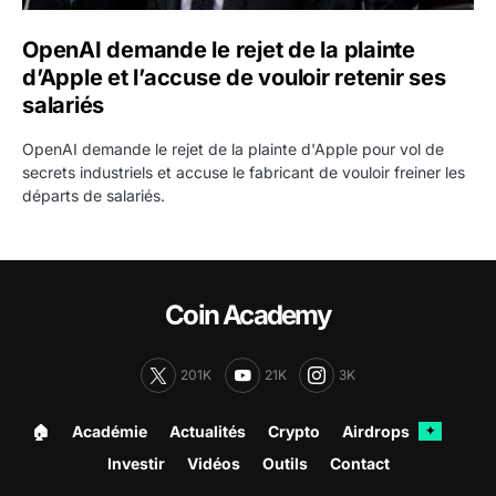
OpenAI demande le rejet de la plainte
d’Apple et l’accuse de vouloir retenir ses
salariés
OpenAI demande le rejet de la plainte d'Apple pour vol de
secrets industriels et accuse le fabricant de vouloir freiner les
départs de salariés.
Coin Academy
201K
21K
3K
🏠︎
Académie
Actualités
Crypto
Airdrops
✦
Investir
Vidéos
Outils
Contact