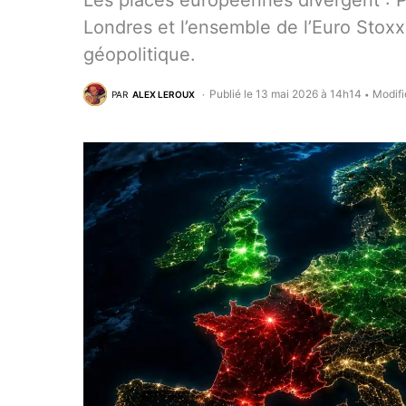
Les places européennes divergent : P
Londres et l’ensemble de l’Euro Stox
géopolitique.
Publié le 13 mai 2026 à 14h14
Modifi
PAR
ALEX LEROUX
•