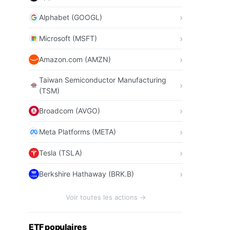
Alphabet (GOOGL)
Microsoft (MSFT)
Amazon.com (AMZN)
Taiwan Semiconductor Manufacturing
(TSM)
Broadcom (AVGO)
Meta Platforms (META)
Tesla (TSLA)
Berkshire Hathaway (BRK.B)
Voir toutes les actions →
ETF populaires