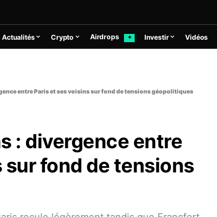
Airdrops
Actualités
Crypto
Investir
Vidéos
✦
ence entre Paris et ses voisins sur fond de tensions géopolitiques
 : divergence entre
s sur fond de tensions