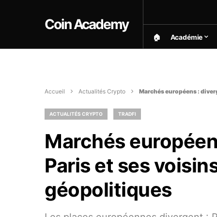
Coin Academy
🏠︎
Académie
Accueil
Actualités Crypto
Marchés européens : diverg
ACTUALITÉS CRYPTO
TRADFI
Marchés européens
Paris et ses voisin
géopolitiques