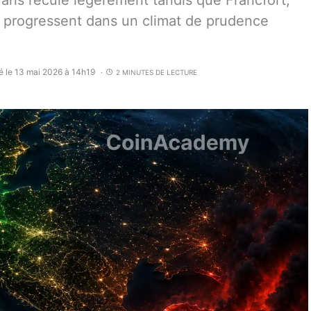
aris recule légèrement tandis que Francfort,
x progressent dans un climat de prudence
é le 13 mai 2026 à 14h19
2 MINUTES DE LECTURE