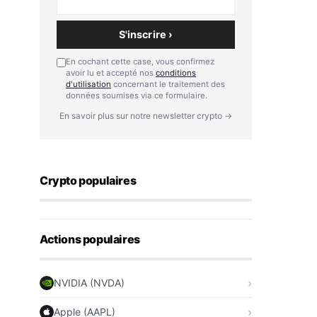
S'inscrire ›
En cochant cette case, vous confirmez
avoir lu et accepté nos
conditions
d'utilisation
concernant le traitement des
données soumises via ce formulaire.
En savoir plus sur notre newsletter crypto →
Crypto populaires
Actions populaires
NVIDIA (NVDA)
Apple (AAPL)