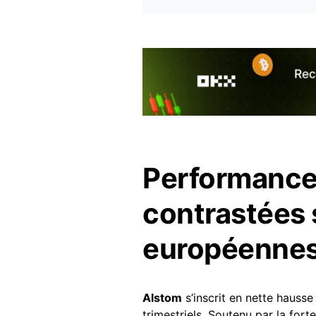
Performances
contrastées 
européenne
Alstom
s’inscrit en nette hausse
trimestriels. Soutenu par la for