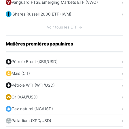
Vanguard FTSE Emerging Markets ETF (VWO)
iShares Russell 2000 ETF (IWM)
Voir tous les ETF →
Matières premières populaires
Pétrole Brent (XBR/USD)
Maïs (C_1)
Pétrole WTI (WTI/USD)
Or (XAU/USD)
Gaz naturel (NG/USD)
Palladium (XPD/USD)