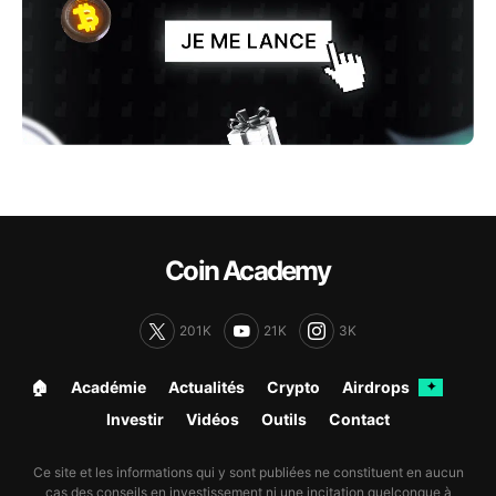
Coin Academy
201K
21K
3K
🏠︎
Académie
Actualités
Crypto
Airdrops
✦
Investir
Vidéos
Outils
Contact
Ce site et les informations qui y sont publiées ne constituent en aucun
cas des conseils en investissement ni une incitation quelconque à