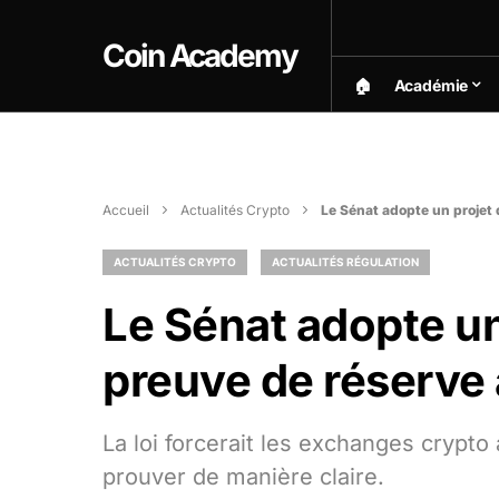
Coin Academy
🏠︎
Académie
Accueil
Actualités Crypto
Le Sénat adopte un projet d
ACTUALITÉS CRYPTO
ACTUALITÉS RÉGULATION
Le Sénat adopte un 
preuve de réserve
La loi forcerait les exchanges crypto 
prouver de manière claire.