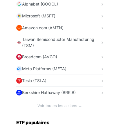
Alphabet (GOOGL)
Microsoft (MSFT)
Amazon.com (AMZN)
Taiwan Semiconductor Manufacturing
(TSM)
Broadcom (AVGO)
Meta Platforms (META)
Tesla (TSLA)
Berkshire Hathaway (BRK.B)
Voir toutes les actions →
ETF populaires