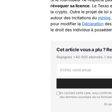
révoquer sa licence
. Le Texas 
la crypto. Outre le projet de loi 
autour des incitations du
mining 
pour modifier la
Déclaration
des 
le droit des individus à posséde
Cet article vous a plu ? 
Rejoignez +40 000 abonnés. L'essen
En cochant cette case, vous confirmez
des données soumises via ce formulai
En sa