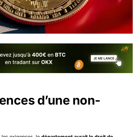
ences d’une non-
s les exigences, le
département aurait le droit de