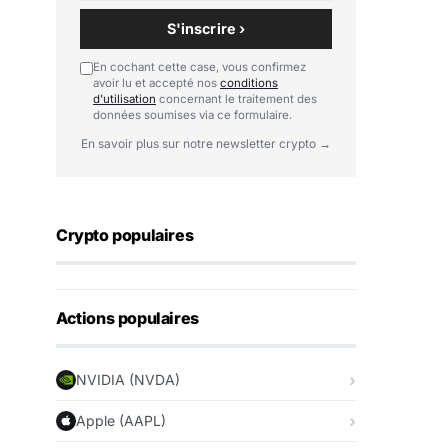
S'inscrire ›
En cochant cette case, vous confirmez
avoir lu et accepté nos
conditions
d'utilisation
concernant le traitement des
données soumises via ce formulaire.
En savoir plus sur notre newsletter crypto →
Crypto populaires
Actions populaires
NVIDIA (NVDA)
Apple (AAPL)