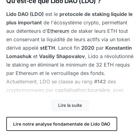
Qu'est-ce que Lido DAO (LDO) ?
Lido DAO (LDO)
est le
protocole de staking liquide le
plus important
de l'écosystème crypto, permettant
aux détenteurs d'
Ethereum
de staker leurs ETH tout
en conservant la liquidité de leurs actifs via un token
dérivé appelé
stETH
. Lancé fin
2020
par
Konstantin
Lomashuk
et
Vasiliy Shapovalov
, Lido a révolutionné
le staking en éliminant le minimum de 32 ETH requis
par Ethereum et le verrouillage des fonds.
Actuellement, LDO se classe au rang
#142
des
cryptomonnaies par
capitalisation boursière
, avec
une capitalisation de
211,28 M€
. Consultez notre
Lire la suite
analyse fondamentale de Lido DAO
.
Comment fonctionne Lido ?
Lire notre analyse fondamentale de Lido DAO
Lido simplifie le staking Ethereum via un mécanisme
de staking liquide :