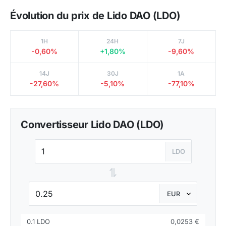
Évolution du prix de Lido DAO (LDO)
1H
24H
7J
-0,60%
+1,80%
-9,60%
14J
30J
1A
-27,60%
-5,10%
-77,10%
Convertisseur Lido DAO (LDO)
LDO
⇌
0.1 LDO
0,0253 €