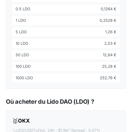
0.5 LDO
0,1264 €
1 LDO
0,2528 €
5 LDO
1,26 €
10 LDO
2,53 €
50 LDO
12,64 €
100 LDO
25,28 €
1000 LDO
252,76 €
Où acheter du Lido DAO (LDO) ?
🥇
OKX
LDO/USDT
Vol. 24h : $1,1M
Spread : 0,07%