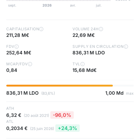
CAPITALISATION
VOLUME 24H
i
i
211,28 M€
22,69 M€
FDV
SUPPLY EN CIRCULATION
i
i
252,64 M€
836,31 M LDO
MCAP/FDV
TVL
i
i
0,84
15,68 Md€
836,31 M LDO
1,00 Md
(83,6%)
max
ATH
-96,0%
6,32 €
(20 août 2021)
ATL
+24,3%
0,2034 €
(25 juin 2026)