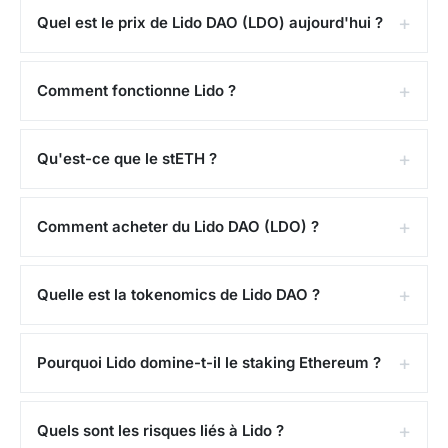
et la croissance continue de la TVL
Quel est le prix de Lido DAO (LDO) aujourd'hui ?
2024-2025
: consolidation, avec des débats sur la
domination de Lido et les risques de centralisation
Comment fonctionne Lido ?
pour Ethereum
Actuellement, le prix de Lido DAO (LDO) est de
Qu'est-ce que le stETH ?
0,2921 $
(environ
0,2528 €
). L'ATH a été atteint le
20
août 2021
à
6,32 €
.
Comment acheter du Lido DAO (LDO) ?
Où acheter du LDO ?
Le LDO est disponible sur
Binance
,
OKX
,
Kraken
et
Quelle est la tokenomics de Lido DAO ?
Coinbase
. La paire la plus échangée est LDO/USDT.
Points forts et risques
Pourquoi Lido domine-t-il le staking Ethereum ?
Points forts
: Lido est le leader incontesté du staking
liquide avec plus de 30 % de l'ETH staké. Le stETH
Quels sont les risques liés à Lido ?
est le token DeFi le plus utilisé comme collatéral