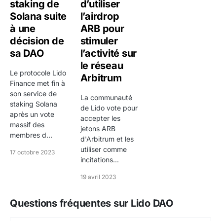
staking de
d’utiliser
récompenses de staking (5 % pour les node
Solana suite
l’airdrop
operators, 5 % pour le trésor DAO). Le token LDO
à une
ARB pour
confère des droits de gouvernance sur la DAO, qui
décision de
stimuler
contrôle les paramètres du protocole, la sélection des
sa DAO
l’activité sur
le réseau
node operators et l'allocation du trésor.
Le protocole Lido
Arbitrum
Finance met fin à
Prix et historique
son service de
La communauté
2021
: lancement du token autour de 1-2 $,
staking Solana
de Lido vote pour
après un vote
croissance rapide avec l'adoption du staking
accepter les
massif des
liquide
jetons ARB
membres d...
d'Arbitrum et les
2022
: ATH au-dessus de 6 $ début 2022, puis
utiliser comme
17 octobre 2023
chute sous 1 $ avec le bear market et les
incitations...
inquiétudes liées au depeg temporaire de stETH
19 avril 2023
pendant la crise Three Arrows Capital
Questions fréquentes sur Lido DAO
2023
: forte reprise jusqu'à 3,50 $ portée par la
mise à jour Shanghai (activation des withdrawals)