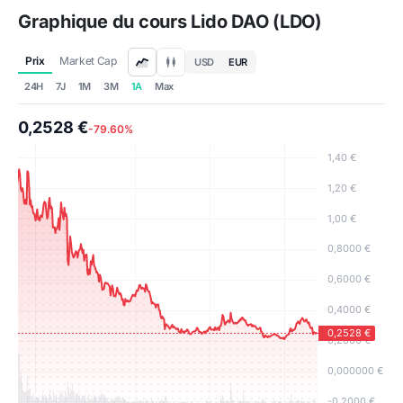
Graphique du cours Lido DAO (LDO)
Prix
Market Cap
USD
EUR
24H
7J
1M
3M
1A
Max
0,2528 €
-79.60%