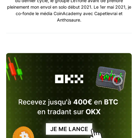
du dernier cycle, le groupe LeTrone avant de prendre
pleinement mon envol en solo début 2021. Le 1er mai 2021, je
co-fonde le média CoinAcademy avec Capetlevrai et
Anthosaure.