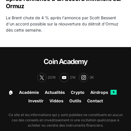
Ormuz
Le Brent chute de 4 % après l'annonce par Scott Bessent
d'un accord possible sur la réouverture du détroit d'Ormuz
dès cette semaine.
Coin Academy
201K
21K
3K
🏠︎
Académie
Actualités
Crypto
Airdrops
✦
Investir
Vidéos
Outils
Contact
Ce site et les informations qui y sont publiées ne constituent en aucun
cas des conseils en investissement ni une incitation quelconque à
acheter ou vendre des instruments financiers.