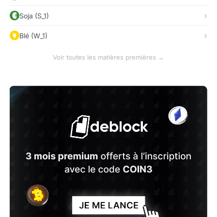
Soja (S_1)
Blé (W_1)
Voir toutes les matières premières →