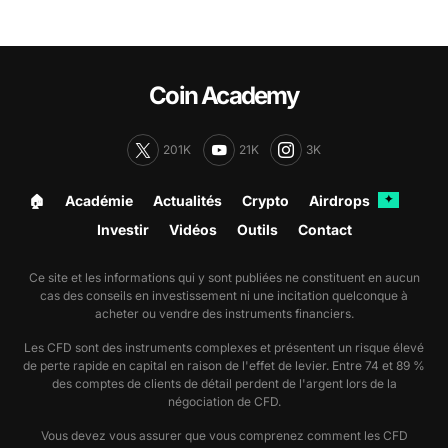
Coin Academy
201K
21K
3K
🏠︎
Académie
Actualités
Crypto
Airdrops
✦
Investir
Vidéos
Outils
Contact
Ce site et les informations qui y sont publiées ne constituent en aucun
cas des conseils en investissement ni une incitation quelconque à
acheter ou vendre des instruments financiers.
Les CFD sont des instruments complexes et présentent un risque élevé
de perte rapide en capital en raison de l'effet de levier. Entre 74 et 89 %
des comptes de clients de détail perdent de l'argent lors de la
négociation de CFD.
Vous devez vous assurer que vous comprenez comment les CFD