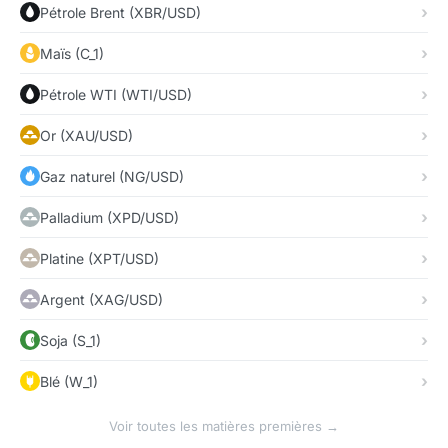
Pétrole Brent (XBR/USD)
Maïs (C_1)
Pétrole WTI (WTI/USD)
Or (XAU/USD)
Gaz naturel (NG/USD)
Palladium (XPD/USD)
Platine (XPT/USD)
Argent (XAG/USD)
Soja (S_1)
Blé (W_1)
Voir toutes les matières premières →