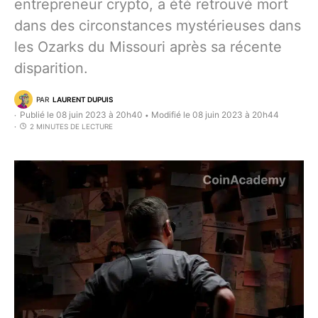
entrepreneur crypto, a été retrouvé mort
dans des circonstances mystérieuses dans
les Ozarks du Missouri après sa récente
disparition.
PAR
LAURENT DUPUIS
Publié le 08 juin 2023 à 20h40
Modifié le 08 juin 2023 à 20h44
•
2 MINUTES DE LECTURE