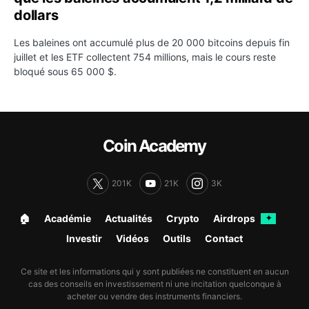
dollars
Les baleines ont accumulé plus de 20 000 bitcoins depuis fin
juillet et les ETF collectent 754 millions, mais le cours reste
bloqué sous 65 000 $.
Coin Academy
201K
21K
3K
🏠︎
Académie
Actualités
Crypto
Airdrops
✦
Investir
Vidéos
Outils
Contact
Ce site et les informations qui y sont publiées ne constituent en aucun
cas des conseils en investissement ni une incitation quelconque à
acheter ou vendre des instruments financiers.