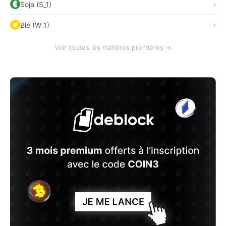
Soja (S_1)
Blé (W_1)
Voir toutes les matières premières →