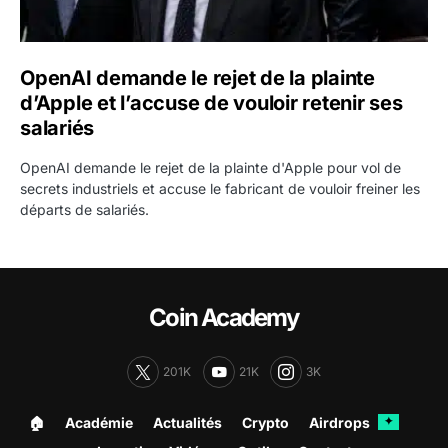
OpenAI demande le rejet de la plainte
d’Apple et l’accuse de vouloir retenir ses
salariés
OpenAI demande le rejet de la plainte d'Apple pour vol de
secrets industriels et accuse le fabricant de vouloir freiner les
départs de salariés.
Coin Academy
201K
21K
3K
🏠︎
Académie
Actualités
Crypto
Airdrops
✦