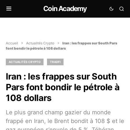
Coin Academy
Accueil
Actualités Crypto
Iran : les frappes sur South Pars
font bondir le pétrole à 108 dollars
ACTUALITÉS CRYPTO
TRADFI
Iran : les frappes sur South
Pars font bondir le pétrole à
108 dollars
Le plus grand champ gazier du monde
frappé en Iran, le Brent bondit à 108 $ et le
gaz européen s’envole de 5 %. Téhéran