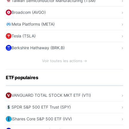
Taiwan Semiconductor Manufacturing (TSM)
Broadcom (AVGO)
Meta Platforms (META)
Tesla (TSLA)
Berkshire Hathaway (BRK.B)
Voir toutes les actions →
ETF populaires
VANGUARD TOTAL STOCK MKT ETF (VTI)
SPDR S&P 500 ETF Trust (SPY)
iShares Core S&P 500 ETF (IVV)