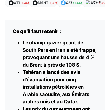
WTI
BRENT
GAZ
CVX
-1,35%
-1,47%
+1,55%
-1,40%
Ce qu’il faut retenir :
Le champ gazier géant de
South Pars en Iran a été frappé,
provoquant une hausse de 4 %
du Brent à près de 108 $.
Téhéran a lancé des avis
d’évacuation pour cinq
installations pétrolières en
Arabie saoudite, aux Émirats
arabes unis et au Qatar.
Les prix du
gaz
européen ont