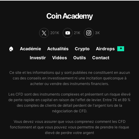
Coin Academy
201K
21K
3K
🏠︎
Académie
Actualités
Crypto
Airdrops
✦
Investir
Vidéos
Outils
Contact
Ce site et les informations qui y sont publiées ne constituent en aucun
cas des conseils en investissement ni une incitation quelconque à
acheter ou vendre des instruments financiers.
Les CFD sont des instruments complexes et présentent un risque élevé
de perte rapide en capital en raison de l'effet de levier. Entre 74 et 89 %
des comptes de clients de détail perdent de l'argent lors de la
négociation de CFD.
Vous devez vous assurer que vous comprenez comment les CFD
fonctionnent et que vous pouvez vous permettre de prendre le risque
élevé de perdre votre argent