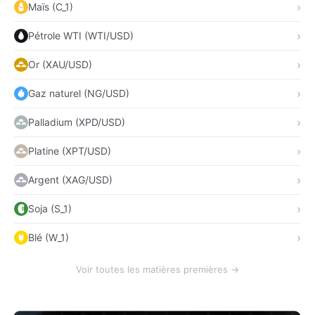
Maïs (C_1)
Pétrole WTI (WTI/USD)
Or (XAU/USD)
Gaz naturel (NG/USD)
Palladium (XPD/USD)
Platine (XPT/USD)
Argent (XAG/USD)
Soja (S_1)
Blé (W_1)
Voir toutes les matières premières →