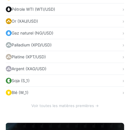
Pétrole WTI (WTI/USD)
Or (XAU/USD)
Gaz naturel (NG/USD)
Palladium (XPD/USD)
Platine (XPT/USD)
Argent (XAG/USD)
Soja (S_1)
Blé (W_1)
Voir toutes les matières premières →