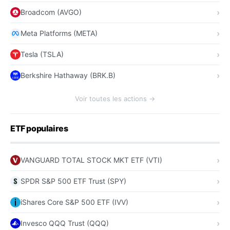
Broadcom (AVGO)
Meta Platforms (META)
Tesla (TSLA)
Berkshire Hathaway (BRK.B)
Voir toutes les actions →
ETF populaires
VANGUARD TOTAL STOCK MKT ETF (VTI)
SPDR S&P 500 ETF Trust (SPY)
iShares Core S&P 500 ETF (IVV)
Invesco QQQ Trust (QQQ)